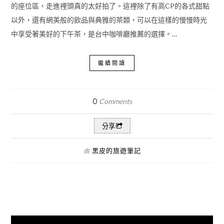
的座位區，走進裡頭真的太好拍了。這裡除了有高CP的各式甜點
以外，還有網美般的飲品與典雅的茶類，可以在這樣的慢慢時光
中享受著美好的下午茶，是台中咖啡廳推薦的選擇。…
繼續閱讀
0
Comments
分享
黑皮的旅遊筆記
由