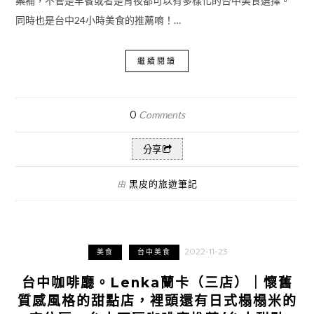
藥補，不管是早餐或者是宵夜都可以有多樣化的台中美食選擇。
同時也是台中24小時美食的推薦唷！…
繼續閱讀
0
Comments
分享
黑皮的旅遊筆記
由
2022-11-23
美食
台中美食
台中咖啡廳。Lenka蘭卡（三店）｜懷舊
質感風格的甜點店，裡頭還有日式榻榻米的