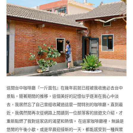
這間台中咖啡廳『一斤面包』在幾年前就已經被我收進必去台中
景點，隨著期間的推移，這個美好的記憶似乎逐漸在我心中淡
去，我居然忘了自己曾經收藏過這麼一間特別的咖啡廳。直到最
近，我偶然間再次從網路上閱讀到一位部落客的旅遊文介紹，才
重新點燃了我對這家店的渴望和熱情。 在這家咖啡廳裡，無論是
悠閒的午後小歇，或是早晨迎接新的一天，都能感受到一種與眾