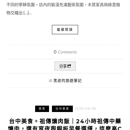
不同的寧靜氛圍。店內的裝潢充滿藝術氛圍，木質家具與綠意植
物交織出 […]…
繼續閱讀
0
Comments
分享
黑皮的旅遊筆記
由
2023-06-08
美食
台中美食
台中美食。祖傳爌肉飯｜24小時祖傳中藥
爌肉，還有宵夜跟銅板早餐選擇，這麼高C