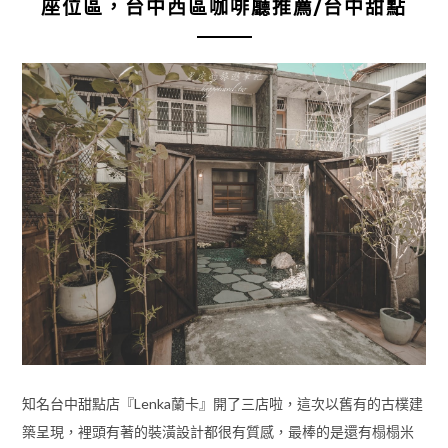
座位區，台中西區咖啡廳推薦/台中甜點
知名台中甜點店『Lenka蘭卡』開了三店啦，這次以舊有的古樸建
築呈現，裡頭有著的裝潢設計都很有質感，最棒的是還有榻榻米