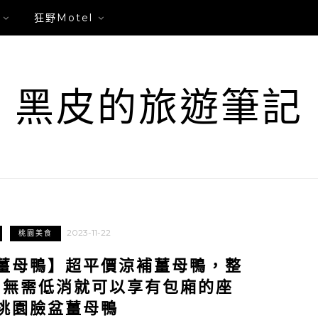
狂野Motel
黑皮的旅遊筆記
2023-11-22
桃園美食
薑母鴨】超平價涼補薑母鴨，整
，無需低消就可以享有包廂的座
桃園臉盆薑母鴨