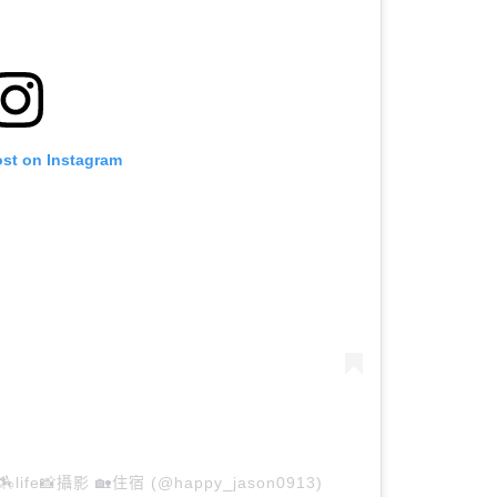
ost on Instagram
od🏇life📸攝影 🏡住宿 (@happy_jason0913)