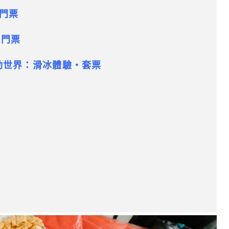
門票
｜門票
冰運動世界：滑冰體驗・套票