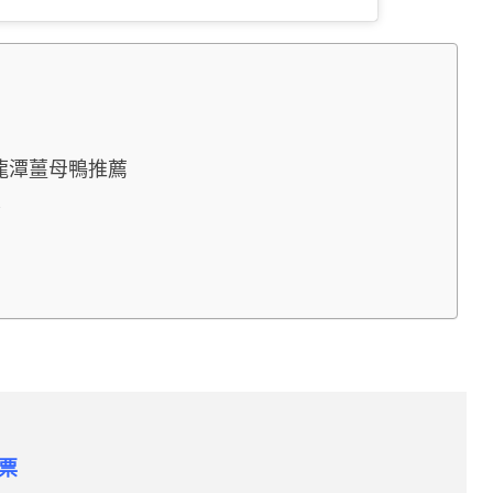
龍潭薑母鴨推薦
區
門票