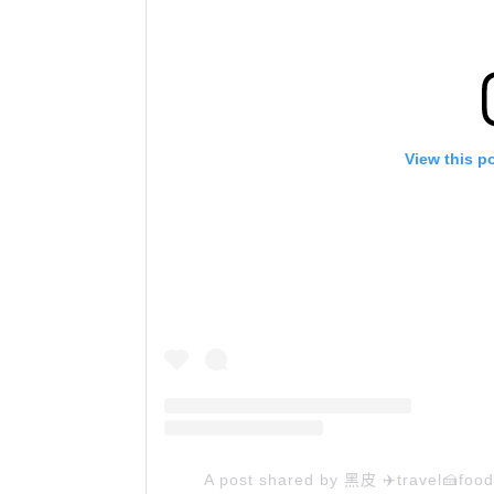
View this p
A post shared by 黑皮 ✈️travel🍰fo