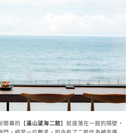
新開幕的【
滿山望海二館
】就座落在一館的隔壁，
熱門，經常一位難求，如今有了二館作為補充選