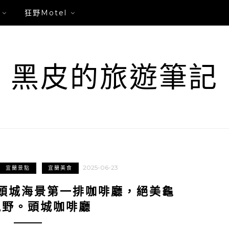
狂野Motel
黑皮的旅遊筆記
2025-06-23
宜蘭景點
宜蘭美食
頭城海景第一排咖啡廳，絕美龜
視野。頭城咖啡廳