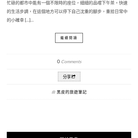
忙碌的都市中能有一個不限時的座位，細細的品嚐下午茶。快速
的生活步調，在這個地方可以停下自己沈重的腳步，重拾日常中
的小確幸 […]…
繼續閱讀
0
Comments
分享
黑皮的旅遊筆記
由