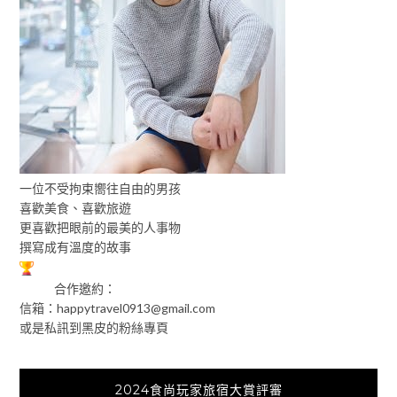
一位不受拘束嚮往自由的男孩
喜歡美食、喜歡旅遊
更喜歡把眼前的最美的人事物
撰寫成有溫度的故事
合作邀約：
信箱：
happytravel0913@gmail.com
或是私訊到黑皮的粉絲專頁
2024食尚玩家旅宿大賞評審