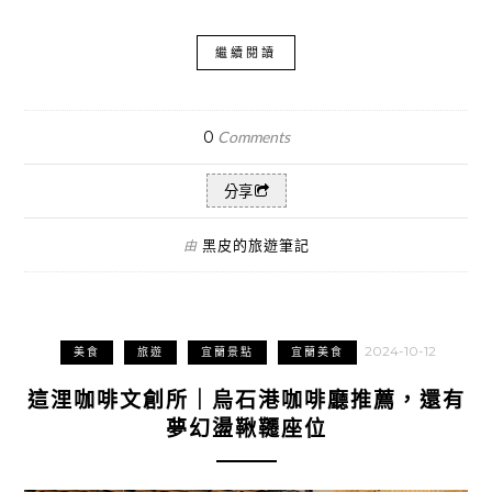
繼續閱讀
0
Comments
分享
黑皮的旅遊筆記
由
2024-10-12
美食
旅遊
宜蘭景點
宜蘭美食
這浬咖啡文創所｜烏石港咖啡廳推薦，還有
夢幻盪鞦韆座位