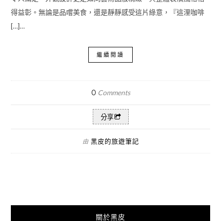
得益彰。無論是品嚐美食，還是靜靜感受這片綠意，『這浬咖啡
[…]…
繼續閱讀
0
Comments
分享
黑皮的旅遊筆記
由
關於黑皮