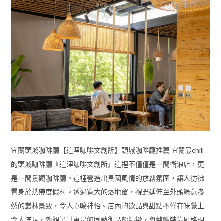
宜蘭頭城咖啡廳【這浬咖啡文創所】頭城咖啡廳推薦 宜蘭最chill
的頭城咖啡廳『這浬咖啡文創所』這裡不僅僅是一間衝浪店，更
是一間景觀咖啡廳。這裡營造出異國風情的放鬆氛圍，讓人彷彿
置身於熱帶度假村。透過寬大的落地窗，視野延伸至外頭綠意盎
然的叢林景致，令人心曠神怡。店內的飲品與甜點不僅在味覺上
令人滿足，外觀設計更是如同藝術品般精緻，與整體裝潢風格相