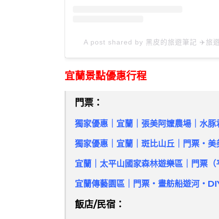
A post shared by 黑皮的旅遊筆記 ✈️旅遊
宜蘭景點優惠行程
門票：
獨家優惠｜宜蘭｜
張美阿嬤農場｜水豚
獨家優惠｜宜蘭｜斑比山丘｜門票・美
宜蘭｜太平山國家森林遊樂區｜門票（
宜蘭傳藝園區｜門票・畫舫船遊河・DI
飯店/民宿：