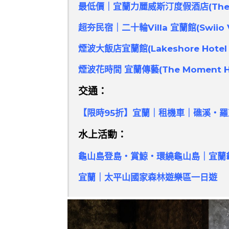
最低價｜宜蘭力麗威斯汀度假酒店(The West
超夯民宿｜二十輪Villa 宜蘭館(Swiio Vil
煙波大飯店宜蘭館(Lakeshore Hotel Y
煙波花時間 宜蘭傳藝(The Moment Hote
交通：
【限時95折】宜蘭｜租機車｜礁溪・
水上活動：
龜山島登島・賞鯨・環繞龜山島｜宜蘭
宜蘭｜太平山國家森林遊樂區一日遊