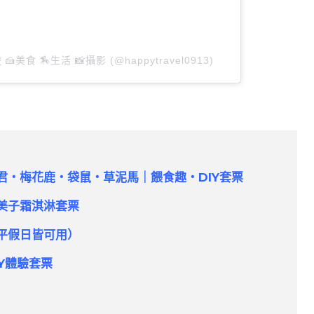
 🍰美食 🏇生活 📸攝影 (@happytravel0913)
君・梅花鹿・袋鼠・草泥馬｜餵食趣・DIY套票
美子霜淇淋套票
平假日皆可用）
Y體驗套票