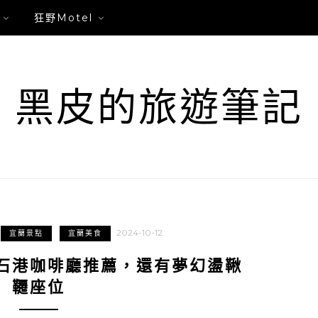
狂野Motel
黑皮的旅遊筆記
2024-10-12
宜蘭景點
宜蘭美食
石港咖啡廳推薦，還有夢幻盪鞦
韆座位