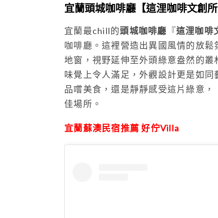
宜蘭頭城咖啡廳【這浬咖啡文創所
宜蘭最chill的
頭城咖啡廳
『
這浬咖啡
咖啡廳。這裡營造出異國風情的放鬆
地窗，視野延伸至外頭綠意盎然的叢
味覺上令人滿足，外觀設計更是如同
品嚐美食，還是靜靜感受這片綠意，
佳場所。
宜蘭蘇澳民宿推薦 好佇Villa