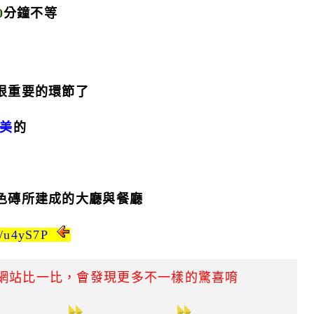
0
分鐘不等
很重要的環節了
美
的
色磚所建成的大廳與餐廳
gl/u4yS7P
網站比一比，會發現更多不一樣的驚喜唷