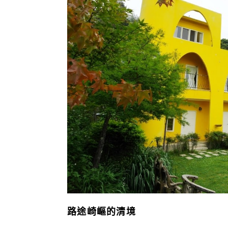
路途崎嶇的清境