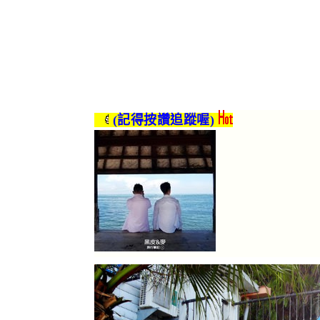
(記得按讚追蹤喔)