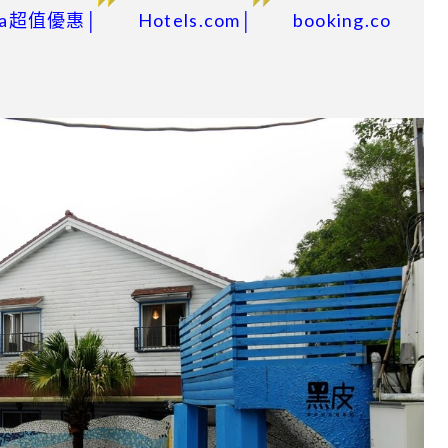
da超值優惠│
Hotels.com│
booking.co