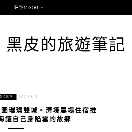
狂野Motel
黑皮的旅遊筆記
2017-08-15
南投民宿
雅圖璀璨雙城。清境農場住宿推
海讓自己身陷雲的故鄉