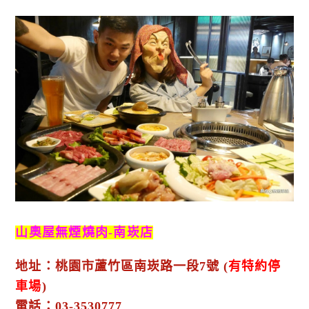
山奧屋無煙燒肉-南崁店
地址：桃園市蘆竹區南崁路一段7號 (
有特約停
車場
)
電話：03-3530777