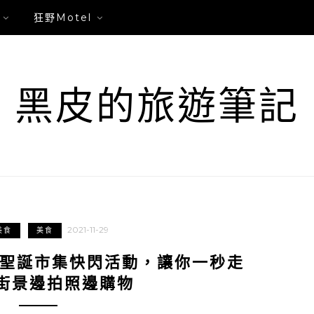
狂野Motel
黑皮的旅遊筆記
2021-11-29
美食
美食
。聖誕市集快閃活動，讓你一秒走
街景邊拍照邊購物