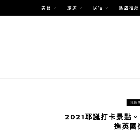
美食
旅遊
民宿
飯店推薦
桃園
2021耶誕打卡景點
進英國