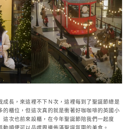
我成長，來這裡不下Ｎ次，這裡每到了聖誕節總是
多的櫃位，但這次真的就是衝著好咖咖啡的英國小
』這次也前來設櫃，在今年聖誕節陪我們一起度
活動順便可以品嚐周邊佈滿聖誕氛圍的美食。