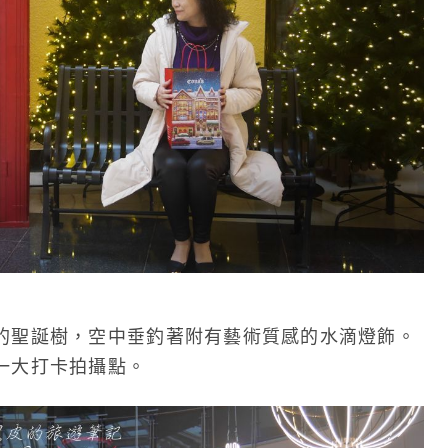
的聖誕樹，空中垂釣著附有藝術質感的水滴燈飾。
一大打卡拍攝點。