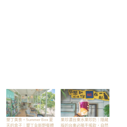
墾丁美食。Summer Box 夏
果珍濃台東水果珍奶｜隱藏
天的盒子｜墾丁全新野餐體
版的台東必喝手搖飲，自然