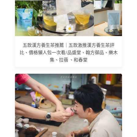
五款漢方養生茶推薦｜五款激推漢方養生茶評
比、價格懶人包一次看/品盛堂、翰方御品、樂木
集、拉蓓 、和春堂