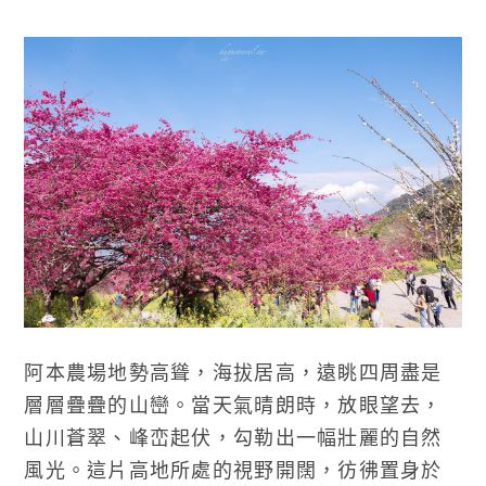
阿本農場地勢高聳，海拔居高，遠眺四周盡是
層層疊疊的山巒。當天氣晴朗時，放眼望去，
山川蒼翠、峰峦起伏，勾勒出一幅壯麗的自然
風光。這片高地所處的視野開闊，彷彿置身於