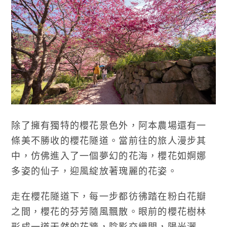
除了擁有獨特的櫻花景色外，阿本農場還有一
條美不勝收的櫻花隧道。當前往的旅人漫步其
中，仿佛進入了一個夢幻的花海，櫻花如婀娜
多姿的仙子，迎風綻放著瑰麗的花姿。
走在櫻花隧道下，每一步都彷彿踏在粉白花瓣
之間，櫻花的芬芳隨風飄散。眼前的櫻花樹林
形成一道天然的花牆，陰影交織間，陽光灑