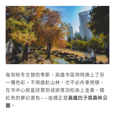
每到秋冬交替的季節，高雄市區悄悄換上了另
一種色彩。不用遠赴山林，也不必舟車勞頓，
在市中心就能欣賞到成排落羽松染上金黃、橘
紅色的夢幻景色——這裡正是
高雄凹子底森林公
園
。