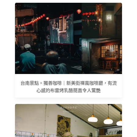
台南景點。獨善咖啡｜新美街禪風咖啡廳，有流
心感的布雷烤乳酪簡直令人驚艷