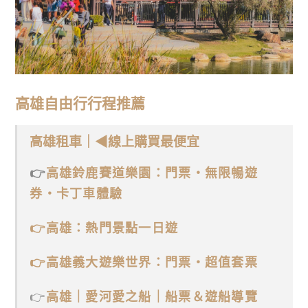
高雄自由行行程推薦
高雄租車｜◀線上購買最便宜
👉
高雄鈴鹿賽道樂園：門票・無限暢遊
券・卡丁車體驗
👉高雄：熱門景點一日遊
👉高雄義大遊樂世界：門票・超值套票
👉
高雄｜愛河愛之船｜船票＆遊船導覽