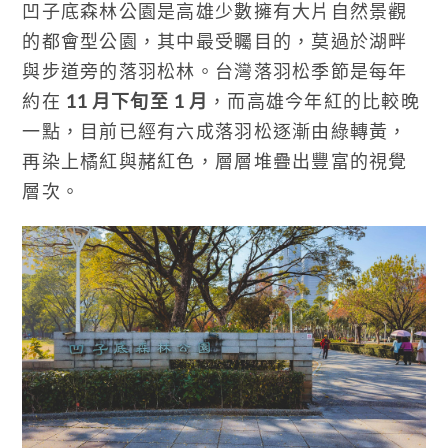
凹子底森林公園是高雄少數擁有大片自然景觀
的都會型公園，其中最受矚目的，莫過於湖畔
與步道旁的落羽松林。台灣落羽松季節是每年
約在
11 月下旬至 1 月
，而高雄今年紅的比較晚
一點，目前已經有六成落羽松逐漸由綠轉黃，
再染上橘紅與赭紅色，層層堆疊出豐富的視覺
層次。