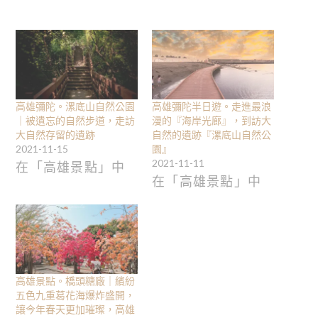
高雄彌陀。漯底山自然公園
高雄彌陀半日遊。走進最浪
｜被遺忘的自然步道，走訪
漫的『海岸光廊』，到訪大
大自然存留的遺跡
自然的遺跡『漯底山自然公
2021-11-15
園』
2021-11-11
在「高雄景點」中
在「高雄景點」中
高雄景點。橋頭糖廠｜繽紛
五色九重葛花海爆炸盛開，
讓今年春天更加璀璨，高雄