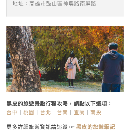
地址：高雄市鼓山區神農路南屏路
黑皮的旅遊景點行程攻略，請點以下選項：
台中
｜
桃園
｜
台北
｜
台南
｜
宜蘭
｜
南投
更多詳細旅遊資訊請追蹤 ☞
黑皮的旅遊筆記