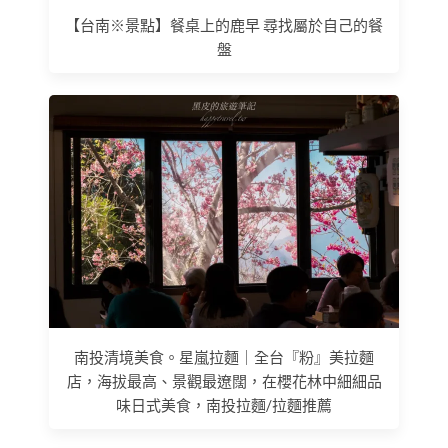
【台南※景點】餐桌上的鹿早 尋找屬於自己的餐
盤
南投清境美食。星嵐拉麵｜全台『粉』美拉麵
店，海拔最高、景觀最遼闊，在櫻花林中細細品
味日式美食，南投拉麵/拉麵推薦