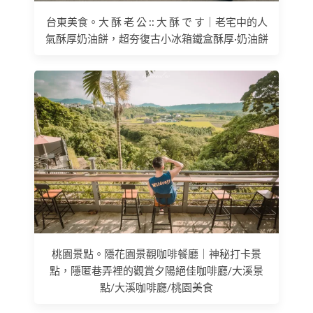
台東美食。大 酥 老 公 :: 大 酥 で す｜老宅中的人
氣酥厚奶油餅，超夯復古小冰箱鐵盒酥厚·奶油餅
桃園景點。隱花園景觀咖啡餐廳｜神秘打卡景
點，隱匿巷弄裡的觀賞夕陽絕佳咖啡廳/大溪景
點/大溪咖啡廳/桃園美食