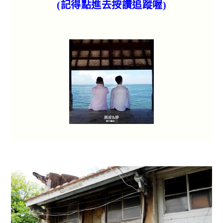
(記得點進去按讚追蹤喔)