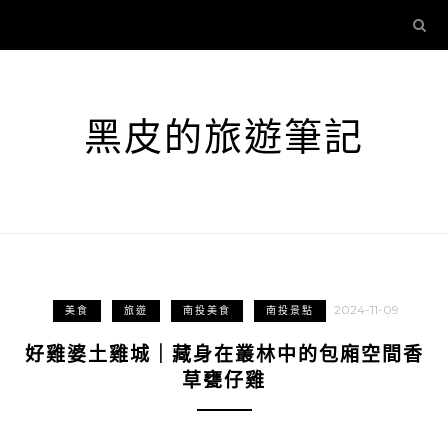
黑皮的旅遊筆記
2024-11-09
美食
旅遊
南投美食
南投景點
好雞婆土雞城｜藏身在叢林中的包廂空間香
草甕仔雞