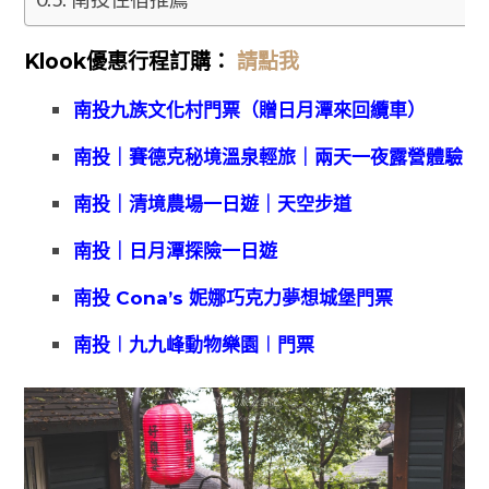
Klook優惠
行程訂購：
請點我
南投九族文化村門票（贈日月潭來回纜車）
南投｜賽德克秘境溫泉輕旅｜兩天一夜露營體驗
南投｜清境農場一日遊｜天空步道
南投｜日月潭探險一日遊
南投 Cona’s 妮娜巧克力夢想城堡門票
南投︱九九峰動物樂園︱門票