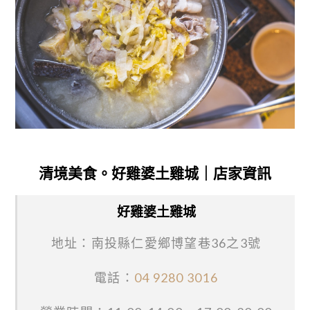
清境美食。好雞婆土雞城｜店家資訊
好雞婆土雞城
地址：南投縣仁愛鄉博望巷36之3號
電話：
04 9280 3016