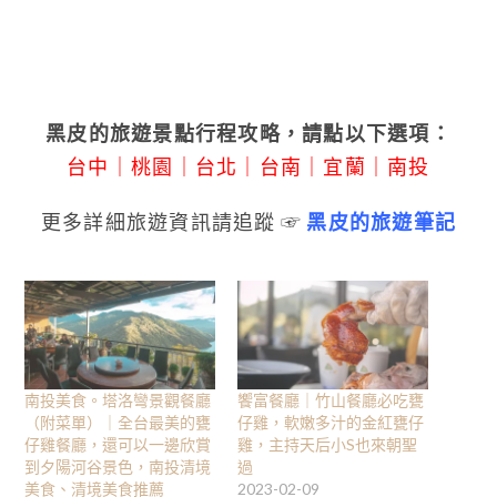
黑皮的旅遊景點行程攻略，請點以下選項：
台中
｜
桃園
｜
台北
｜
台南
｜
宜蘭
｜
南投
更多詳細旅遊資訊請追蹤 ☞
黑皮的旅遊筆記
南投美食。塔洛彎景觀餐廳
饗富餐廳｜竹山餐廳必吃甕
（附菜單）｜全台最美的甕
仔雞，軟嫩多汁的金紅甕仔
仔雞餐廳，還可以一邊欣賞
雞，主持天后小S也來朝聖
到夕陽河谷景色，南投清境
過
美食、清境美食推薦
2023-02-09