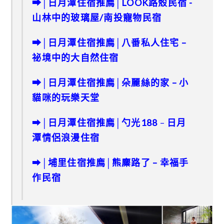
➡│日月潭住宿推廌│LOOK路殼民宿 -
山林中的玻璃屋/南投寵物民宿
➡
│
日月潭住宿推廌
│
八番私人住宅 –
祕境中的大自然住宿
➡│日月潭住宿推廌│朵麗絲的家 – 小
貓咪的玩樂天堂
➡│
日月潭住宿推廌
│
勺光188
–
日月
潭情侶浪漫住宿
➡
│
埔里住宿推廌
│
熊麋路了 – 幸福手
作民宿