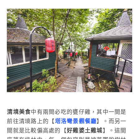
清境美食
中有兩間必吃的甕仔雞，其中一間是
前往清境路上的【
塔洛彎景觀餐廳
】。而另一
間就是比較偏高處的【
好雞婆土雞城
】。這間