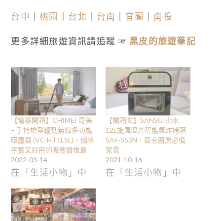
台中
｜
桃園
｜
台北
｜
台南
｜
宜蘭
｜
南投
更多詳細旅遊資訊請追蹤 ☞
黑皮的旅遊筆記
【電器開箱】CHIMEI 奇美
【開箱文】SANSUI山水
– 手持槍型輕勁無線多功能
12L旋風溫控智能氣炸烤箱
吸塵器 (VC-HT1LSL)，價格
SAF-553N，最夯廚房必備
平實又好用的吸塵器推薦
家電
2022-03-14
2021-10-16
在「生活小物」中
在「生活小物」中