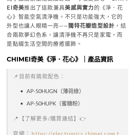
EI奇美
推出了這款兼具
美感與實力
的《淨．花
心》智能空氣清淨機。不只是功能強大，它的
外型也讓人眼睛一亮——
獨特花瓣造型設計
，結
合兩款夢幻色系，讓清淨機不再只是家電，而
是點綴生活空間的療癒擺飾。
CHIMEI奇美《淨．花心》｜產品資訊
📌目前有兩款配色：
AP-50HUGN（薄荷綠）
AP-50HUPK（蜜糖粉）
📍【了解更多/購買連結】👉
官網：
https://electronics.chimei.com.t