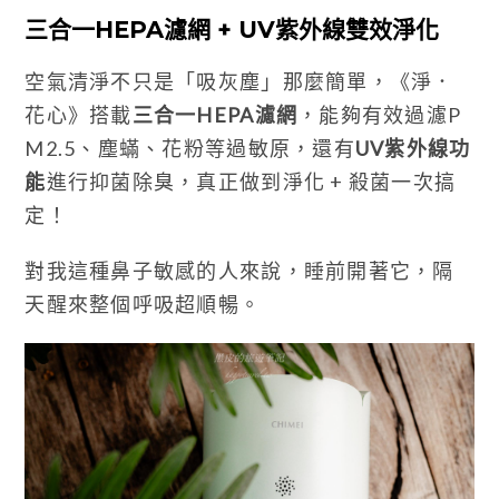
三合一HEPA濾網 + UV紫外線雙效淨化
空氣清淨不只是「吸灰塵」那麼簡單，《淨．
花心》搭載
三合一HEPA濾網
，能夠有效過濾P
M2.5、塵蟎、花粉等過敏原，還有
UV紫外線功
能
進行抑菌除臭，真正做到淨化 + 殺菌一次搞
定！
對我這種鼻子敏感的人來說，睡前開著它，隔
天醒來整個呼吸超順暢。