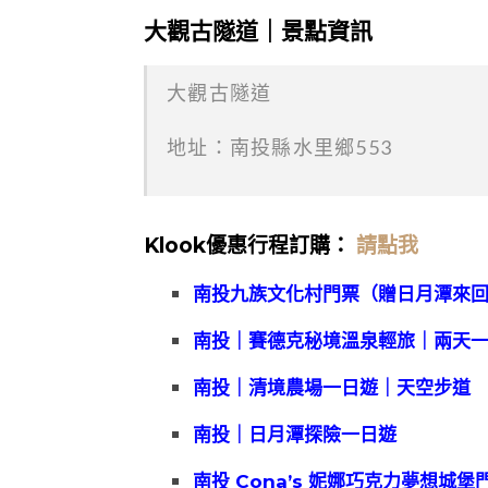
大觀古隧道｜景點資訊
大觀古隧道
地址：南投縣水里鄉553
Klook優惠行程訂購：
請點我
南投九族文化村門票（贈日月潭來
南投｜賽德克秘境溫泉輕旅｜兩天
南投｜清境農場一日遊｜天空步道
南投｜日月潭探險一日遊
南投 Cona’s 妮娜巧克力夢想城堡