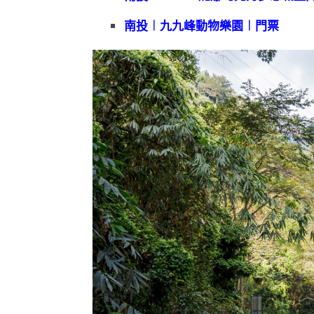
南投︱九九峰動物樂園︱門票