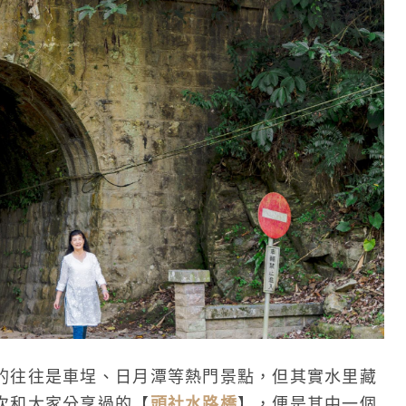
的往往是車埕、日月潭等熱門景點，但其實水里藏
次和大家分享過的【
頭社水路橋
】，便是其中一個