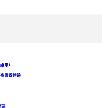
回纜車）
一夜露營體驗
門票