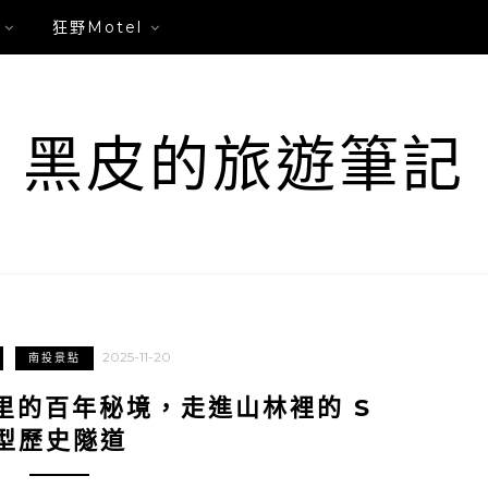
狂野Motel
黑皮的旅遊筆記
2025-11-20
南投景點
里的百年秘境，走進山林裡的 S
型歷史隧道