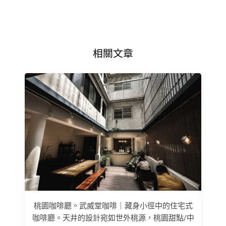
相關文章
桃園咖啡廳。武威堂咖啡｜藏身小徑中的住宅式
咖啡廳。天井的設計宛如世外桃源，桃園甜點/中