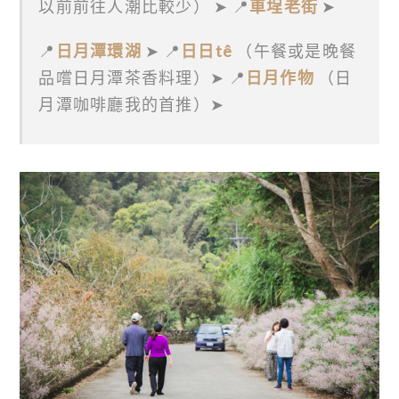
以前前往人潮比較少） ➤ 📍
車埕老街
➤
📍
日月潭環湖
➤ 📍
日日tê
（午餐或是晚餐
品嚐日月潭茶香料理）➤ 📍
日月作物
（日
月潭咖啡廳我的首推）➤