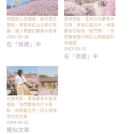
瑰蜜甜心玫瑰園｜超夯賞花
雲林景點。雲林古坑麝香木
景點，絕美粉紅山丘夢幻來
花林｜草嶺公路30Ｋ，絕美
襲，讓人驚艷的麝香木秘境
麝香花秘境（免門票），享
2025-02-28
受著被整片粉紅山林圍繞的
幸福感
在「旅遊」中
2023-03-21
在「旅遊」中
台南景點。蕭壠麝香木秘境
景點｜快閃麝香木打卡景
點，與懷舊古宅一同入境增
添古色古香
2024-03-22
類似文章