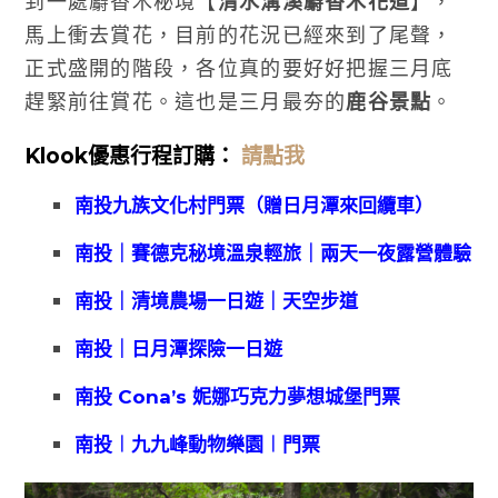
到一處麝香木秘境【
清水溝溪麝香木花道
】，
馬上衝去賞花，目前的花況已經來到了尾聲，
正式盛開的階段，各位真的要好好把握三月底
趕緊前往賞花。這也是三月最夯的
鹿谷景點
。
Klook優惠
行程訂購：
請點我
南投九族文化村門票（贈日月潭來回纜車）
南投｜賽德克秘境溫泉輕旅｜兩天一夜露營體驗
南投｜清境農場一日遊｜天空步道
南投｜日月潭探險一日遊
南投 Cona’s 妮娜巧克力夢想城堡門票
南投︱九九峰動物樂園︱門票