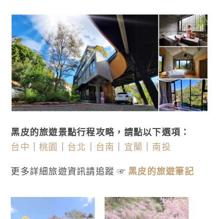
黑皮的旅遊景點行程攻略，請點以下選項：
台中
｜
桃園
｜
台北
｜
台南
｜
宜蘭
｜
南投
更多詳細旅遊資訊請追蹤 ☞
黑皮的旅遊筆記