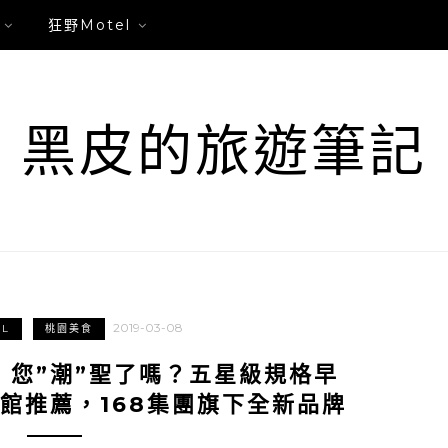
狂野Motel
黑皮的旅遊筆記
2019-03-08
L
桃園美食
，您”潮”聖了嗎？五星級規格早
旅館推薦，168集團旗下全新品牌