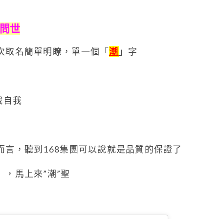
新問世
次取名簡單明瞭，單一個「
潮
」字
戰自我
而言，聽到168集團可以說就是品質的保證了
」，馬上來”潮”聖