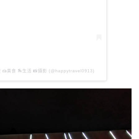
 🍰美食 🏇生活 📸攝影 (@happytravel0913)