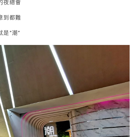
的夜總會
意到都難
是”潮”