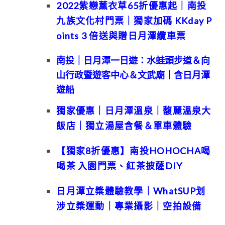
2022紫戀薰衣草65折優惠起｜南投
九族文化村門票｜獨家加碼 KKday P
oints 3 倍送與贈日月潭纜車票
南投｜日月潭一日遊：水蛙頭步道＆向
山行政暨遊客中心＆文武廟｜含日月潭
遊船
獨家優惠｜日月潭溫泉｜馥麗溫泉大
飯店｜獨立湯屋含餐＆單車體驗
【獨家8折優惠】南投HOHOCHA喝
喝茶 入園門票、紅茶披薩DIY
日月潭立槳體驗教學｜WhatSUP划
涉立槳運動｜專業攝影｜空拍設備