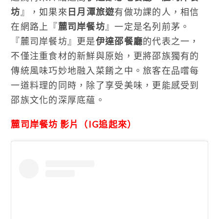
坊
』，如果來
日月潭旅遊
有做功課的人，相信
在網路上『
麓司岸餐坊
』一定是名列前茅。
『麓司岸餐坊』更是
伊達邵餐廳
的代表之一，
不僅注重食材的新鮮與原始，更將邵族獨有的
傳統風味巧妙地融入菜餚之中。旅客在品嚐每
一道料理的同時，除了享受美味，更能感受到
邵族文化的深厚底蘊。
麓司岸餐坊 影片（IG追起來）