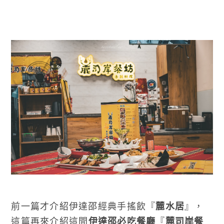
前一篇才介紹伊達邵經典手搖飲『
麓水居
』，
這篇再來介紹這間
伊達邵必吃餐廳
『
麓司岸餐