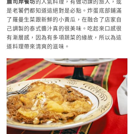
麓司岸餐坊
的人氣料理，有做功課的旅人，或
是老饕們都知道這絕對是必點。炸蛋底部鋪滿
了羅曼生菜跟新鮮的小黃瓜，在融合了店家自
己調製的泰式醬汁真的很美味。吃起來口感很
有漸層感，因為有多項蔬菜的緣故，所以為這
道料理帶來清爽的滋味。