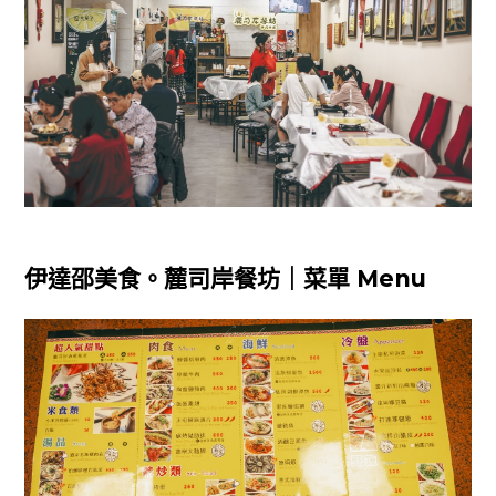
伊達邵美食。麓司岸餐坊｜菜單 Menu