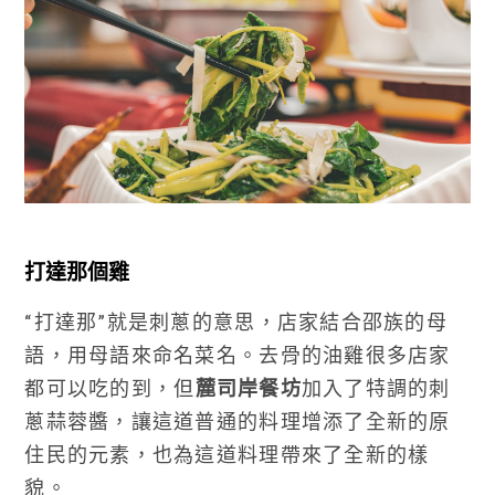
打達那個雞
“打達那”就是刺蔥的意思，店家結合邵族的母
語，用母語來命名菜名。去骨的油雞很多店家
都可以吃的到，但
麓司岸餐坊
加入了特調的刺
蔥蒜蓉醬，讓這道普通的料理增添了全新的原
住民的元素，也為這道料理帶來了全新的樣
貌。