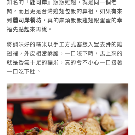
知名的『
鹿司岸
』飯飯雞翅，就是同一個老
闆。而且更是台灣雞翅包飯的鼻祖，如果有來
到
麓司岸餐坊
，真的麻煩飯飯雞翅跟蛋蛋的幸
福先點起來再說。
將調味好的糯米以手工方式塞飯入置去骨的雞
翅裡，外皮相當酥脆，一口咬下時，馬上來的
就是香氣十足的糯米，真的會不小心一口接著
一口吃下肚。