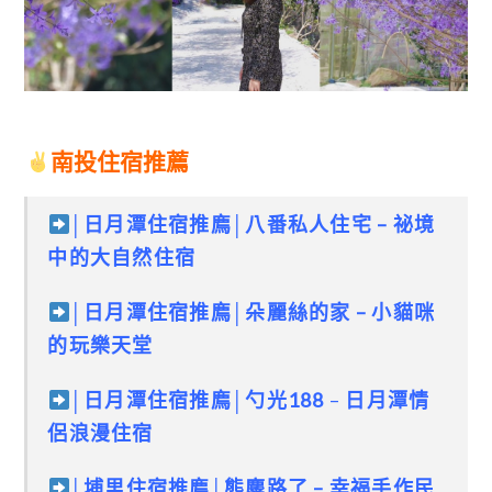
南投住宿推薦
│
日月潭住宿推廌
│
八番私人住宅 – 祕境
中的大自然住宿
│日月潭住宿推廌│朵麗絲的家 – 小貓咪
的玩樂天堂
│
日月潭住宿推廌
│
勺光188
–
日月潭情
侶浪漫住宿
│
埔里住宿推廌
│
熊麋路了 – 幸福手作民