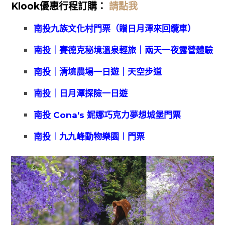
Klook優惠
行程訂購：
請點我
南投九族文化村門票（贈日月潭來回纜車）
南投｜賽德克秘境溫泉輕旅｜兩天一夜露營體驗
南投｜清境農場一日遊｜天空步道
南投｜日月潭探險一日遊
南投 Cona’s 妮娜巧克力夢想城堡門票
南投︱九九峰動物樂園︱門票