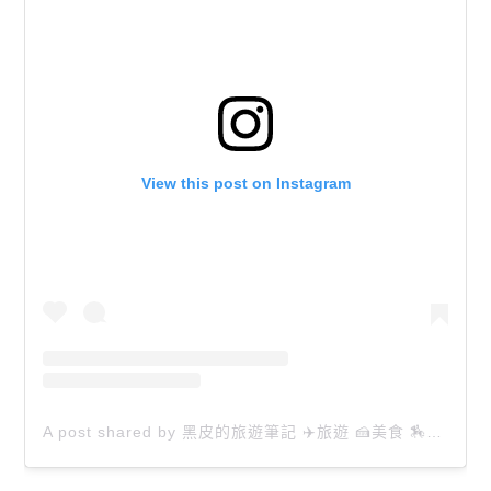
View this post on Instagram
A post shared by 黑皮的旅遊筆記 ✈️旅遊 🍰美食 🏇生活 📸攝影 (@happytravel0913)