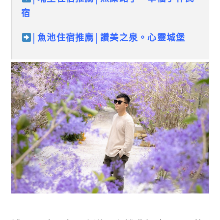
宿
│
魚池住宿推廌
│
讚美之泉。心靈城堡