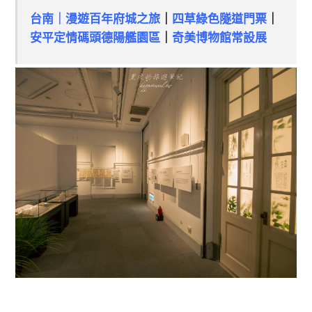
台南｜漫遊百年府城之旅
｜
四草綠色隧道門票
｜
安平定情碼頭德陽艦園區
｜
奇美博物館常設展