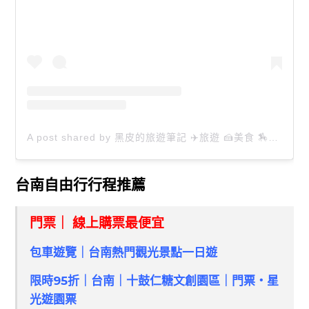
A post shared by 黑皮的旅遊筆記 ✈️旅遊 🍰美食 🏇生活 📸攝影 (@happytravel0913)
台南自由行行程推薦
門票｜ 線上購票最便宜
包車遊覽｜台南熱門觀光景點一日遊
限時95折｜台南｜十鼓仁糖文創園區｜門票・星
光遊園票