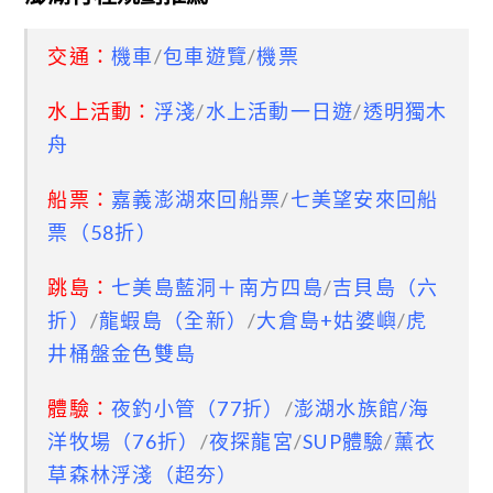
交通：
機車
/
包車遊覽
/
機票
水上活動：
浮淺
/
水上活動一日遊
/
透明獨木
舟
船票：
嘉義澎湖來回船票
/
七美望安來回船
票（58折）
跳島：
七美島藍洞＋南方四島
/
吉貝島（六
折
）
/
龍蝦島（全新）
/
大倉島+姑婆嶼
/
虎
井桶盤金色雙島
體驗：
夜釣小管（77折）
/
澎湖水族館/海
洋牧場（76折）
/
夜探龍宮
/
SUP體驗
/
薰衣
草森林浮淺（超夯）