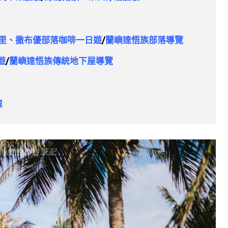
里、撒布優部落咖啡一日遊
/
蘭嶼達悟族部落導覽
遊
/
蘭嶼達悟族傳統地下屋導覽
票