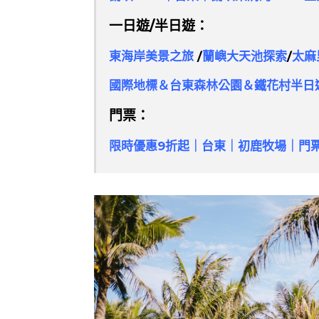
一日遊/半日遊：
東海岸美景之旅
/
蘭嶼大天池探索
/
太麻
國際地標＆台東森林公園＆鐵花村半日
門票：
限時優惠9折起｜台東｜初鹿牧場｜門