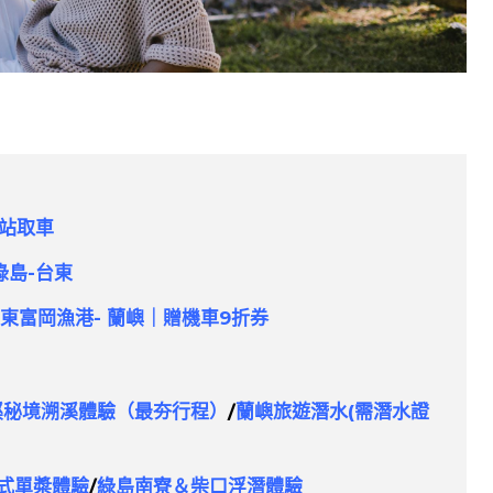
站取車
綠島-台東
東富岡漁港- 蘭嶼｜贈機車9折券
溪秘境溯溪體驗（最夯行程）
/
蘭嶼旅遊潛水(
需潛水證
立式單槳體驗
/
綠島南寮＆柴口浮潛體驗