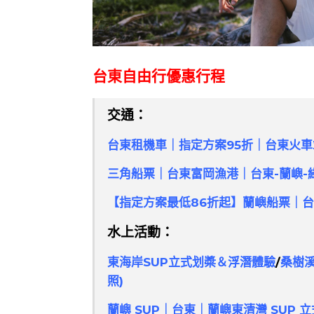
台東自由行優惠行程
交通：
台東租機車｜指定方案95折｜台東火車
三角船票｜台東富岡漁港｜台東-蘭嶼-
【指定方案最低86折起】蘭嶼船票｜台
水上活動：
東海岸SUP立式划槳＆浮潛體驗
/
桑樹
照
)
蘭嶼 SUP｜台東｜蘭嶼東清灣 SUP 