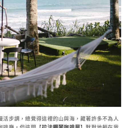
慢活步調，總覺得這裡的山與海，藏著許多不為人
咖啡廳，但這間【
拉法鋼琴咖啡屋
】默默地躺在我