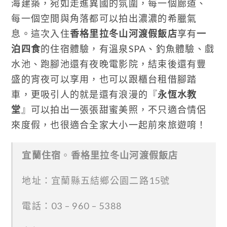
海建築，宛如走進異國的氛圍，每一個廊道、
每一個空間與角落都可以拍出濃濃的希臘氣
息。這次入住
香格里拉冬山河渡假飯店
享有
一
泊四食
的住宿體驗，有溫泉SPA、釣魚體驗、戲
水池、跑腳池還有夜晚電影院，結束後還有豐
盛的宵夜可以享用，也可以跟櫃台租借腳踏
車，更吸引人的就是還有浪漫的『
永恆水教
堂
』可以拍出一張張甜蜜美照，不只適合情侶
來度假，也很適合全家大小一起前來旅遊唷！
宜蘭住宿
。
香格里拉冬山河渡假飯店
地址：宜蘭縣五結鄉公園二路15號
電話：03 – 960 – 5388