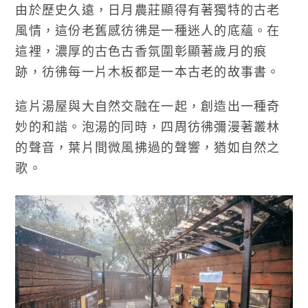
由於歷史久遠，日月農莊顯得有著獨特的古老
風情，這份老舊感彷彿是一種迷人的底蘊。在
這裡，濃厚的古色古香氛圍彰顯著歲月的痕
跡，彷彿每一片木板都是一本古老的故事書。
這片湯屋與大自然交融在一起，創造出一種奇
妙的和諧。泡湯的同時，四周彷彿彌漫著叢林
的聲音，葉片間微風拂過的聲響，猶如自然之
歌。