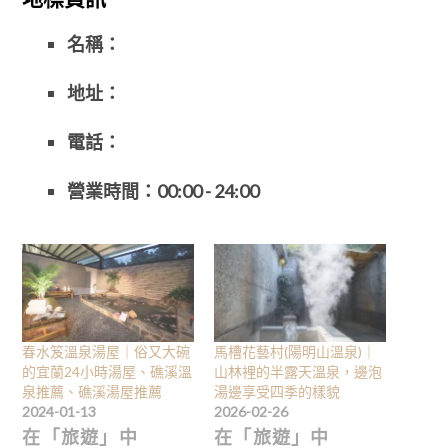
名稱：
地址：
電話：
營業時間：
00:00 - 24:00
春水笈溫泉湯屋｜俗又大碗
馬槽花藝村(陽明山溫泉)｜
的宜蘭24小時湯屋、礁溪溫
山林裡的半露天溫泉，邊泡
泉推薦、礁溪湯屋推薦
湯邊享受四季的樣貌
2024-01-13
2026-02-26
在「旅遊」中
在「旅遊」中