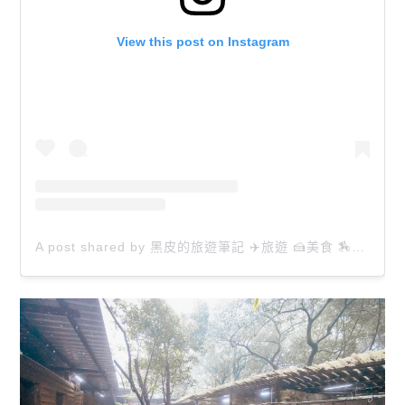
View this post on Instagram
A post shared by 黑皮的旅遊筆記 ✈️旅遊 🍰美食 🏇生活 📸攝影 (@happytravel0913)