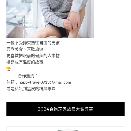
一位不受拘束嚮往自由的男孩
喜歡美食、喜歡旅遊
更喜歡把眼前的最美的人事物
撰寫成有溫度的故事
合作邀約：
信箱：
happytravel0913@gmail.com
或是私訊到黑皮的粉絲專頁
2024食尚玩家旅宿大賞評審