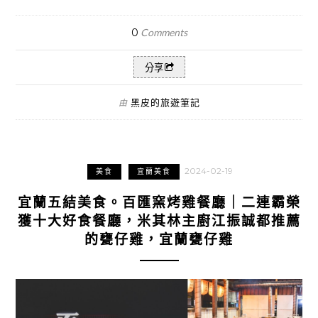
0
Comments
分享
黑皮的旅遊筆記
由
2024-02-19
美食
宜蘭美食
宜蘭五結美食。百匯窯烤雞餐廳｜二連霸榮
獲十大好食餐廳，米其林主廚江振誠都推薦
的甕仔雞，宜蘭甕仔雞