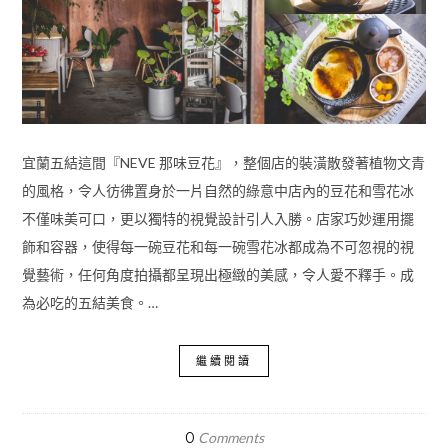
宜蘭五結這間『NEVE 那味豆花』，整個店的裝潢散發著植物文青
的風格，令人彷彿置身於一片自然的綠意中店內的豆花和雪花冰
不僅味美可口，更以獨特的視覺設計引人入勝。店家巧妙運用擺
飾和容器，使得每一碗豆花和每一碗雪花冰都成為不可忽視的視
覺藝術，任何角度拍攝都呈現出極緻的美感，令人愛不釋手。成
為必吃的五結美食。…
繼續閱讀
0
Comments