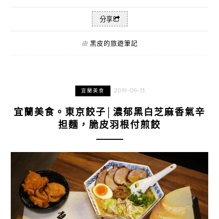
分享
黑皮的旅遊筆記
由
2019-09-13
宜蘭美食
宜蘭美食。東京餃子│濃郁黑白芝麻香氣辛
担麵，脆皮羽根付煎餃