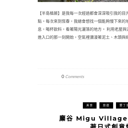
【半島植蕨】是我每一次經過都會深深吸引我的目
點。每次來到恆春，我總會想找一個能夠慢下來的
息，喝杯飲料，看著陽光灑落的地方。 利用老屋與
進入口的那一刻開始，空氣裡瀰漫著泥土、木頭與綠葉
0
Comments
美食
旅遊
墾丁
麋谷 Migu Vil
著日式創意