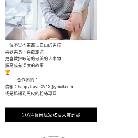
一位不受拘束嚮往自由的男孩
喜歡美食、喜歡旅遊
更喜歡把眼前的最美的人事物
撰寫成有溫度的故事
合作邀約：
信箱：
happytravel0913@gmail.com
或是私訊到黑皮的粉絲專頁
2024食尚玩家旅宿大賞評審