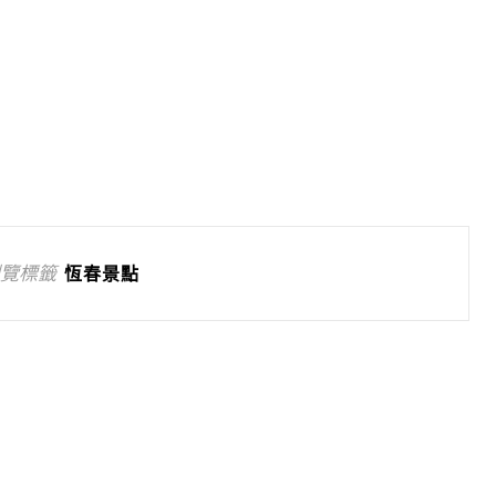
覽標籤
恆春景點