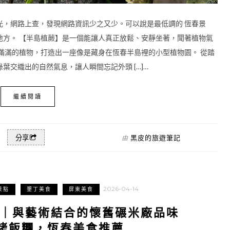
光，網路上查，發現網路資訊少之又少。可以說是最低調的 恆春景
地方。 【半島植蕨】是一個能讓人真正放鬆、安靜坐著，聞著植物氣
滿滿的植物，打造出一座像是藏身在恆春半島裡的小型植物園。 從踏
交織出的自然氣息，讓人瞬間忘記外頭 […]…
繼續閱讀
黑皮的旅遊筆記
分享
由
2026-04-14
景點
墾丁美食
屏東美食
lage｜與藝術結合的懷舊碾米廠品味
烤飯糰，恆春美食推薦