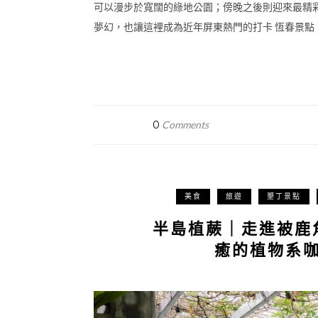
可以漫步於寬闊的綠地公園；傍晚之後則迎來最精
夢幻，也讓這裡成為近年屏東熱門的打卡 恆春景點。 
0
Comments
美食
旅遊
墾丁景點
半島植蕨｜走進被鹿
癒的植物系