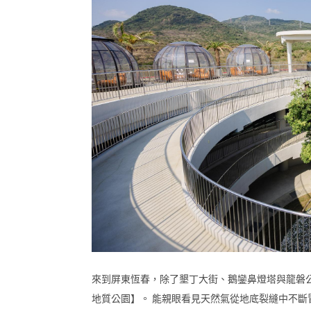
來到屏東恆春，除了墾丁大街、鵝鑾鼻燈塔與龍磐
地質公園】。 能親眼看見天然氣從地底裂縫中不斷