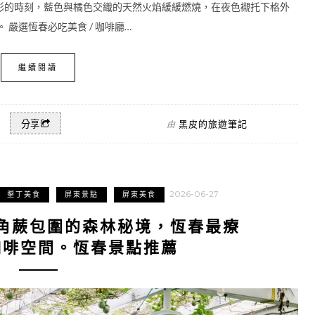
彩的時刻，藍色與橘色交織的天然火焰緩緩燃燒，在夜色襯托下格外
嚴選恆春必吃美食 / 咖啡廳…
繼續閱讀
黑皮的旅遊筆記
分享
由
2026-06-27
墾丁美食
屏東景點
屏東美食
角蕨包圍的森林秘境，恆春最療
咖啡空間。恆春景點推薦