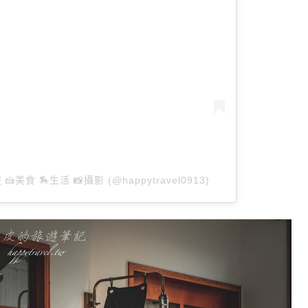
 🍰美食 🏇生活 📸攝影 (@happytravel0913)