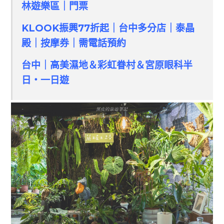
林遊樂區｜門票
KLOOK振興77折起｜台中多分店｜泰晶
殿｜按摩券｜需電話預約
台中｜高美濕地＆彩虹眷村＆宮原眼科半
日・一日遊