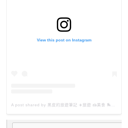
View this post on Instagram
A post shared by 黑皮的旅遊筆記 ✈️旅遊 🍰美食 🏇生活 📸攝影 (@happytravel0913)