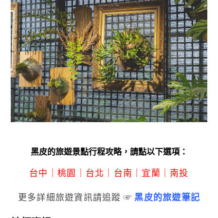
黑皮的旅遊景點行程攻略，請點以下選項：
台中
｜
桃園
｜
台北
｜
台南
｜
宜蘭
｜
南投
更多詳細旅遊資訊請追蹤 ☞
黑皮的旅遊筆記