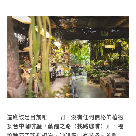
這應該是目前唯一一間，沒有任何價格的植物
系
台中咖啡廳
『
蕨醒之路
（
找路咖啡
）』，裡
頭種滿了蕨類植物，咖啡廳中有著各式的咖