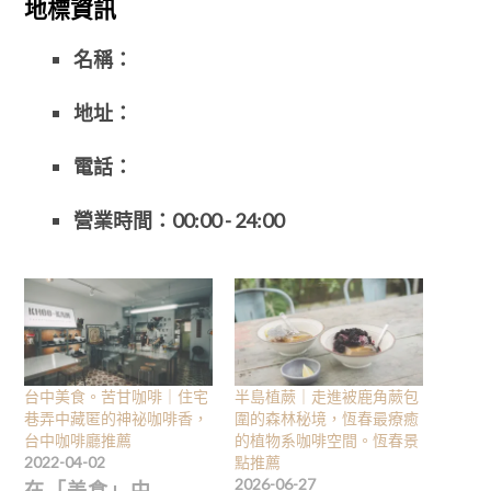
地標資訊
名稱：
地址：
電話：
營業時間：
00:00 - 24:00
台中美食。苦甘咖啡｜住宅
半島植蕨｜走進被鹿角蕨包
巷弄中藏匿的神祕咖啡香，
圍的森林秘境，恆春最療癒
台中咖啡廳推薦
的植物系咖啡空間。恆春景
2022-04-02
點推薦
2026-06-27
在「美食」中