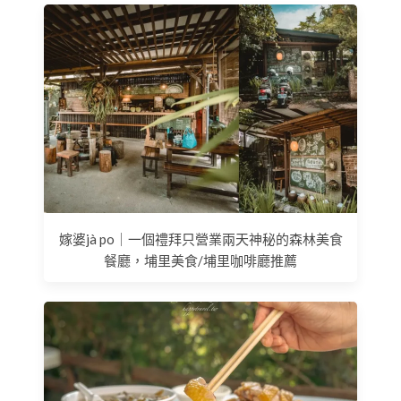
嫁婆jà po｜一個禮拜只營業兩天神秘的森林美食
餐廳，埔里美食/埔里咖啡廳推薦