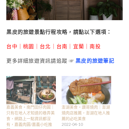
黑皮的旅遊景點行程攻略，請點以下選項：
台中
｜
桃園
｜
台北
｜
台南
｜
宜蘭
｜
南投
更多詳細旅遊資訊請追蹤 ☞
黑皮的旅遊筆記
嘉義美食。南門田仔肉圓｜
澎湖美食。讚哥燒肉｜澎湖
只有在地人才知道的巷弄美
燒肉店推薦，澎湖在地人推
食，網路上一點資訊都沒
薦的必吃美食
有，嘉義肉圓/嘉義小吃推
2022-04-10