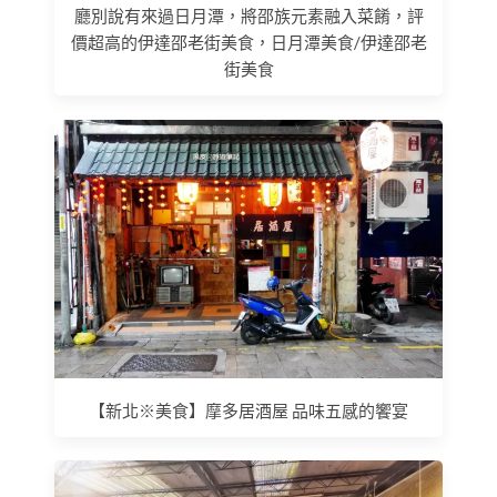
廳別說有來過日月潭，將邵族元素融入菜餚，評
價超高的伊達邵老街美食，日月潭美食/伊達邵老
街美食
【新北※美食】摩多居酒屋 品味五感的饗宴