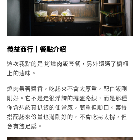
義益商行｜餐點介紹
這次我點的是 烤燒肉飯套餐，另外還選了櫥櫃
上的滷味。
燒肉帶著醬香，吃起來不會太厚重，配白飯剛
剛好。它不是走很浮誇的擺盤路線，而是那種
你會想認真扒飯的便當感，簡單但順口。套餐
搭配起來份量也滿剛好的，不會吃完太撐，但
會有飽足感。