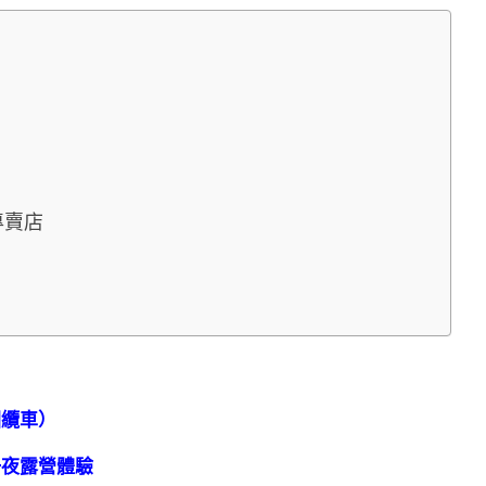
專賣店
回纜車）
一夜露營體驗