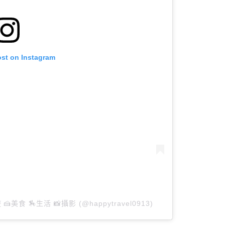
ost on Instagram
 🍰美食 🏇生活 📸攝影 (@happytravel0913)