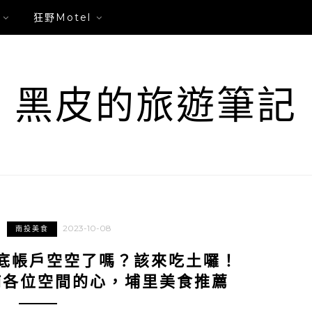
狂野Motel
黑皮的旅遊筆記
2023-10-08
南投美食
底帳戶空空了嗎？該來吃土囉！
補各位空間的心，埔里美食推薦