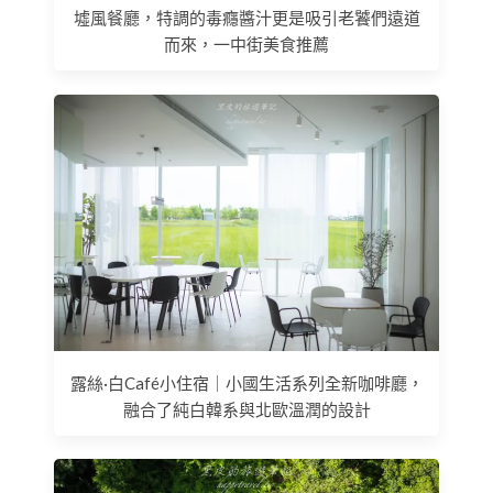
墟風餐廳，特調的毒癮醬汁更是吸引老饕們遠道
而來，一中街美食推薦
露絲·白Café小住宿｜小國生活系列全新咖啡廳，
融合了純白韓系與北歐溫潤的設計