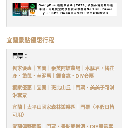
宜蘭景點優惠行程
門票：
獨家優惠｜宜蘭｜張美阿嬤農場｜水豚君・梅花
鹿・袋鼠・草泥馬｜餵食趣・DIY套票
獨家優惠｜宜蘭｜斑比山丘｜門票・美美子霜淇
淋套票
宜蘭｜太平山國家森林遊樂區｜門票（平假日皆
可用）
宜蘭傳藝園區｜門票・畫舫船遊河・DIY體驗套