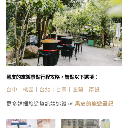
黑皮的旅遊景點行程攻略，請點以下選項：
台中
｜
桃園
｜
台北
｜
台南
｜
宜蘭
｜
南投
更多詳細旅遊資訊請追蹤 ☞
黑皮的旅遊筆記