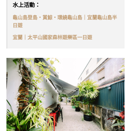
水上活動：
龜山島登島・賞鯨・環繞龜山島｜宜蘭龜山島半
日遊
宜蘭｜太平山國家森林遊樂區一日遊