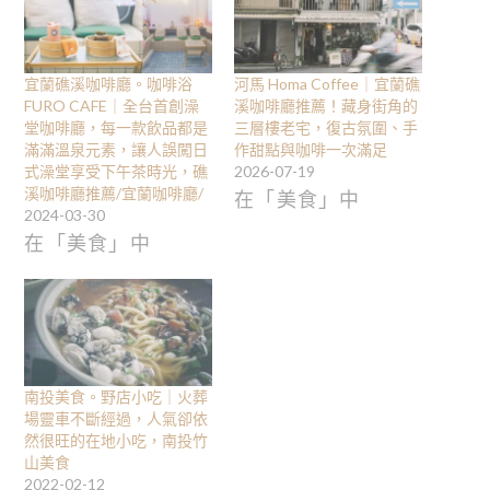
宜蘭礁溪咖啡廳。咖啡浴
河馬 Homa Coffee｜宜蘭礁
FURO CAFE｜全台首創澡
溪咖啡廳推薦！藏身街角的
堂咖啡廳，每一款飲品都是
三層樓老宅，復古氛圍、手
滿滿溫泉元素，讓人誤闖日
作甜點與咖啡一次滿足
式澡堂享受下午茶時光，礁
2026-07-19
溪咖啡廳推薦/宜蘭咖啡廳/
在「美食」中
2024-03-30
在「美食」中
南投美食。野店小吃｜火葬
場靈車不斷經過，人氣卻依
然很旺的在地小吃，南投竹
山美食
2022-02-12