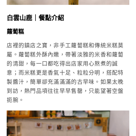
白雲山鹿｜餐點介紹
蘿蔔糕
店裡的鎮店之寶，非手工蘿蔔糕和傳統米糕莫
屬。蘿蔔糕外酥內嫩，帶著淡雅的米香和蘿蔔
的清甜，每一口都吃得出店家用心熬煮的誠
意；而米糕更是香氣十足、粒粒分明，搭配特
製醬汁，簡單卻充滿滿滿的古早味。如果太晚
到訪，熱門品項往往早早售罄，只能望著空盤
扼腕。