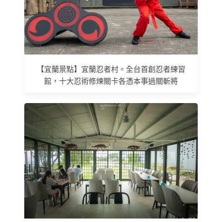
【宜蘭景點】宜蘭忍者村。全台首創忍者練習
館，十大忍術修煉關卡各憑本事過關斬將