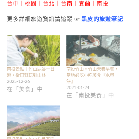
台中
｜
桃園
｜
台北
｜
台南
｜
宜蘭
｜
南投
更多詳細旅遊資訊請追蹤 ☞
黑皮的旅遊筆記
南投景點｜竹山鹿谷一日
南投竹山。竹山營養早餐，
遊，從田野玩到山林
當地必吃小吃美食『水蛋
2025-12-26
餅』
2021-01-24
在「美食」中
在「南投美食」中
南投景點。竹山八卦茶園