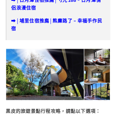
➡│
日月潭住宿推廌
│
勺光188
–
日月潭情
侶浪漫住宿
➡
│
埔里住宿推廌
│
熊麋路了 – 幸福手作民
宿
黑皮的旅遊景點行程攻略，請點以下選項：