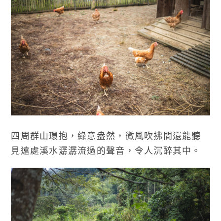
四周群山環抱，綠意盎然，微風吹拂間還能聽
見遠處溪水潺潺流過的聲音，令人沉醉其中。