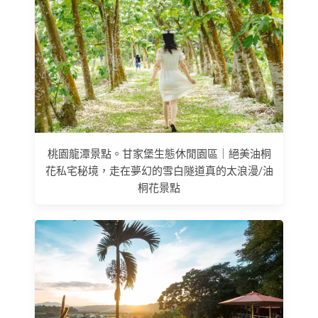
桃園龍潭景點。甘家堡生態休閒園區｜絕美油桐
花私宅秘境，走在夢幻的雪白隧道真的太浪漫/油
桐花景點