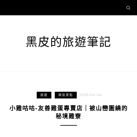
黑皮的旅遊筆記
2025-04-04
旅遊
南投景點
小雞咕咕-友善雞蛋專賣店｜被山巒圍繞的
秘境雞寮