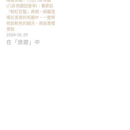
(八卦茶園回音亭)｜春節前
『粉紅巨龍』再現，絢麗登
場在青翠的茶園中，一整條
宛如粉色的銀河，南投賞櫻
景點
2024-01-29
在「旅遊」中