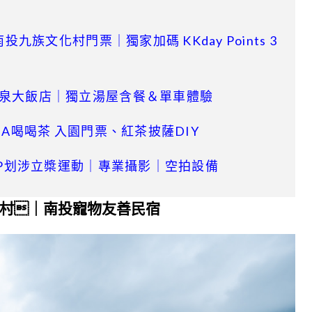
九族文化村門票｜獨家加碼 KKday Points 3
溫泉大飯店｜獨立湯屋含餐＆單車體驗
HA喝喝茶 入園門票、紅茶披薩DIY
SUP划涉立槳運動｜專業攝影｜空拍設備
村｜南投寵物友善民宿