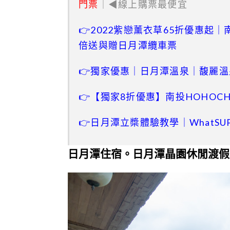
門票
｜◀線上購票最便宜
👉2022紫戀薰衣草65折優惠起｜南投
倍送與贈日月潭纜車票
👉獨家優惠｜日月潭溫泉｜馥麗
👉【獨家8折優惠】南投HOHOC
👉日月潭立槳體驗教學｜What
日月潭住宿。日月潭晶園休閒渡假