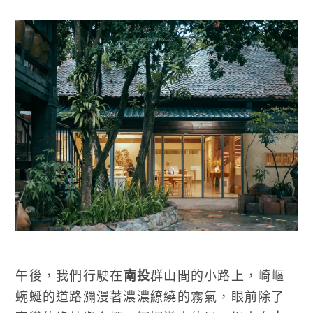
午後，我們行駛在
南投
群山間的小路上，崎嶇
蜿蜒的道路瀰漫著濃濃繚繞的霧氣，眼前除了