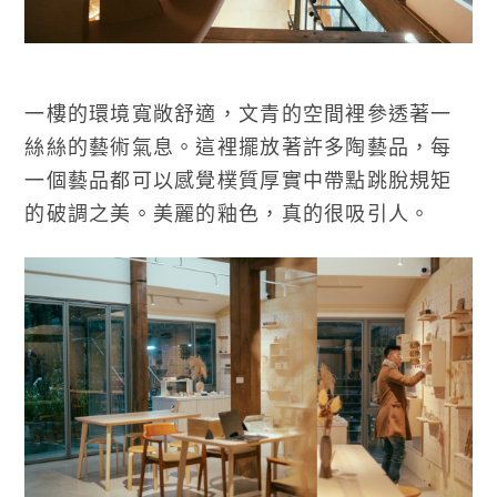
一樓的環境寬敞舒適，文青的空間裡參透著一
絲絲的藝術氣息。這裡擺放著許多陶藝品，每
一個藝品都可以感覺樸質厚實中帶點跳脫規矩
的破調之美。美麗的釉色，真的很吸引人。