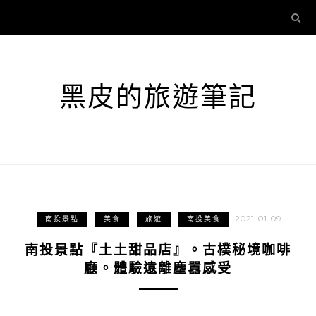
黑皮的旅遊筆記
2021-01-09
南投景點
美食
旅遊
南投美食
南投景點『土土甜品店』。古樸秘境咖啡
廳。體驗遠離塵囂感受