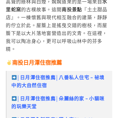
高聳的綠林與白煙，娓娓道來的是一場來自
水
里蛇窯
的古樸故事。這間
南投景點
『
土土甜品
店
』。一棟懷舊與現代相互融合的建築，靜靜
的佇立於此。屋簷上是搖曳交錯的樹枝，而屋
簷下是以大片落地窗營造出的文青。在這裡，
我可以陶冶身心，更可以呼吸山林中的芬多
精。
南投日月潭住宿推薦
│
日月潭住宿推廌
│
八番私人住宅 – 祕境
中的大自然住宿
│日月潭住宿推廌│朵麗絲的家 – 小貓咪
的玩樂天堂