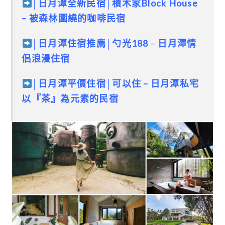
│日月潭全新民宿│積木家Block House
– 被森林圍繞的咖啡民宿
│
日月潭住宿推廌
│
勺光188
–
日月潭情
侶浪漫住宿
│
日月潭平價住宿│可以住
–
日月潭私宅
以『茶』為元素的民宿