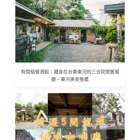
有間惦餐酒館｜藏身在台東東河的三合院懷舊餐
廳。東河美食推薦