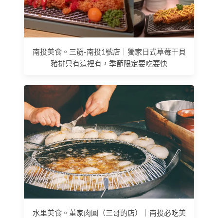
南投美食。三筋-南投1號店｜獨家日式草莓干貝
豬排只有這裡有，季節限定要吃要快
水里美食。董家肉圓（三哥的店）｜南投必吃美