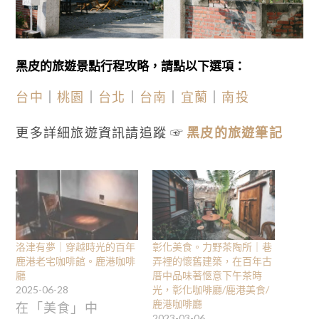
黑皮的旅遊景點行程攻略，請點以下選項：
台中
｜
桃園
｜
台北
｜
台南
｜
宜蘭
｜
南投
更多詳細旅遊資訊請追蹤 ☞
黑皮的旅遊筆記
洛津有夢｜穿越時光的百年
彰化美食。力野茶陶所｜巷
鹿港老宅咖啡館。鹿港咖啡
弄裡的懷舊建築，在百年古
廳
厝中品味著愜意下午茶時
2025-06-28
光，彰化咖啡廳/鹿港美食/
鹿港咖啡廳
在「美食」中
2023-03-06