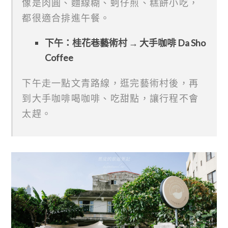
像是肉圓、麵線糊、蚵仔煎、糕餅小吃，
都很適合排進午餐。
下午：桂花巷藝術村 → 大手咖啡 Da Sho
Coffee
下午走一點文青路線，逛完藝術村後，再
到大手咖啡喝咖啡、吃甜點，讓行程不會
太趕。