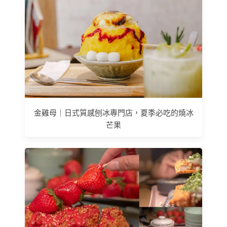
金雞母｜日式質感刨冰專門店，夏季必吃的燒冰
芒果