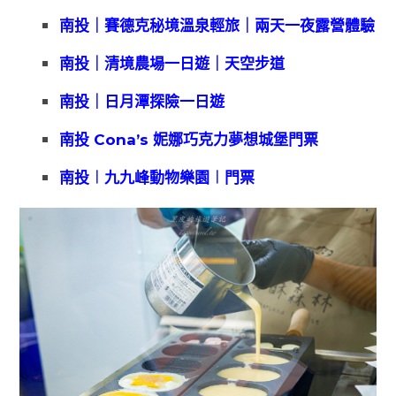
南投｜賽德克秘境溫泉輕旅｜兩天一夜露營體驗
南投｜清境農場一日遊｜天空步道
南投｜日月潭探險一日遊
南投 Cona’s 妮娜巧克力夢想城堡門票
南投︱九九峰動物樂園︱門票