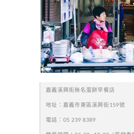
嘉義溪興街無名蛋餅早餐店
地址：嘉義市東區溪興街159號
電話：05 239 8389