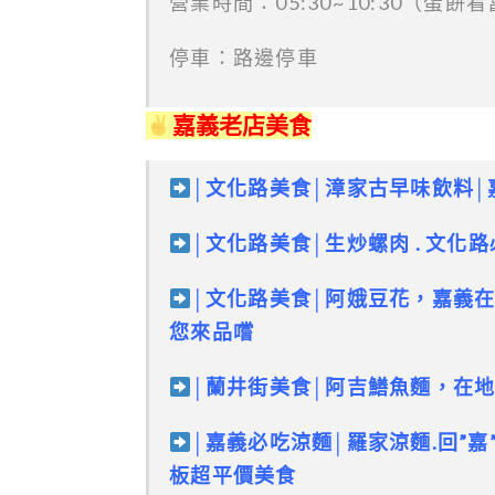
營業時間：05:30~10:30（蛋餅
停車：路邊停車
嘉義老店美食
│文化路美食│漳家古早味飲料│
│文化路美食│生炒螺肉 . 文化路
│文化路美食│
阿娥豆花，嘉義在
您來品嚐
│蘭井街美食│
阿吉鱔魚麵，在
│嘉義必吃涼麵│羅家涼麵.回”嘉
板超平價美食