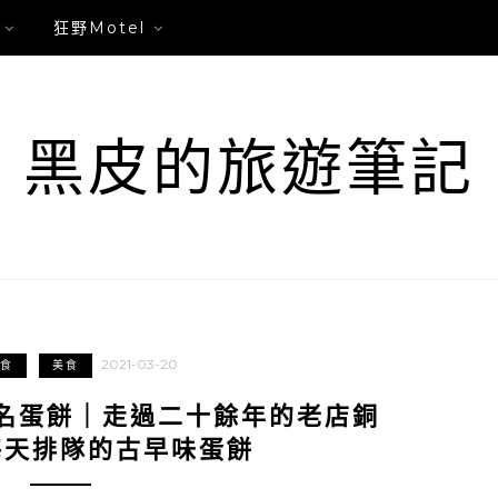
狂野Motel
黑皮的旅遊筆記
2021-03-20
食
美食
名蛋餅｜走過二十餘年的老店銅
每天排隊的古早味蛋餅