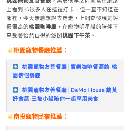
桃園寵物友善餐廳
，黑皮很早之前就常在網路
上看到IG很多人在這裡打卡，但一直不知道在
哪裡，今天無聊想說去走走，上網查發現是評
價很高的
桃園咖啡廳
，在寵物明星貓的陪伴下
享受著怡然自得的悠閒
桃園下午茶
。
桃園寵物餐廳推薦：
│桃園寵物友善餐廳│寶樂咖啡餐酒館-桃
園情侶餐廳
│桃園寵物友善餐廳│DeMo House 戴莫
好食屋-三隻小貓陪你一起享用美食
南投寵物民宿推薦：