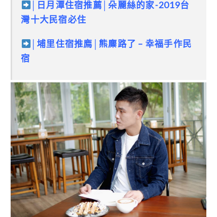
│日月潭住宿推薦│朵麗絲的家-2019台
灣十大民宿必住
│埔里住宿推廌│熊麋路了 – 幸福手作民
宿