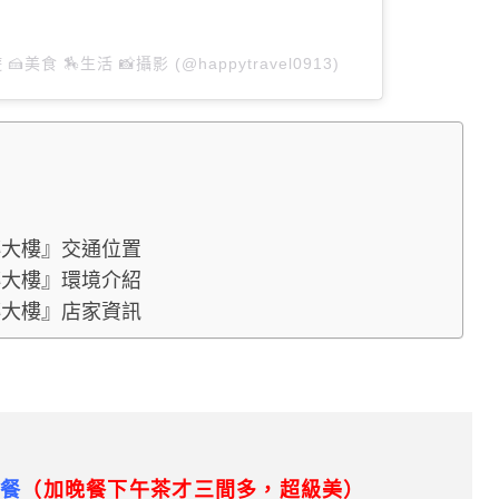
 🍰美食 🏇生活 📸攝影 (@happytravel0913)
轉大樓』交通位置
轉大樓』環境介紹
轉大樓』店家資訊
套餐
（加晚餐下午茶才三間多，超級美）