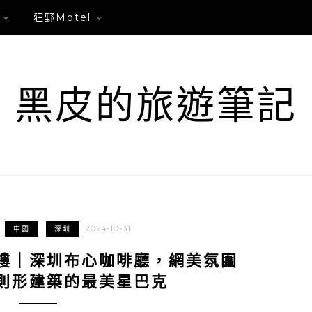
狂野Motel
黑皮的旅遊筆記
2024-10-31
中國
深圳
樓｜深圳布心咖啡廳，網美氛圍
則形建築的最美星巴克