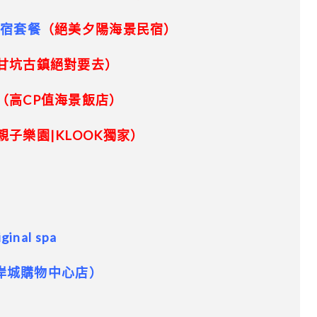
住宿套餐
（絕美夕陽海景民宿）
甘坑古鎮絕對要去）
（高CP值海景飯店）
親子樂園|KLOOK獨家）
al spa
海岸城購物中心店）