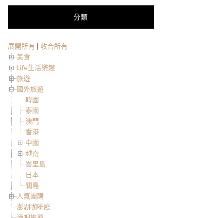
分類
展開所有
|
收合所有
美食
Life生活樂趣
旅遊
國外旅遊
韓國
泰國
澳門
香港
中國
越南
峇里島
日本
關島
人氣團購
澎湖咖啡廳
酒吧推薦