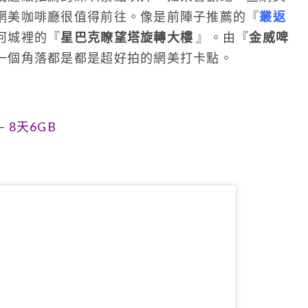
網美咖啡廳很值得前往。像是前陣子推薦的『
叢返
河城裡的『
星巴克瞭望塔旋轉大樓
』。由『
金威啤
一個角落都是都是超好拍的網美打卡點。
– 8天6GB