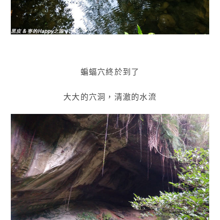
蝙蝠穴終於到了
大大的穴洞，清澈的水流