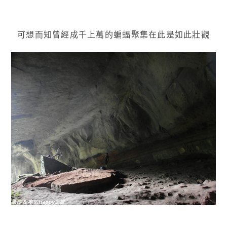
可想而知曾經成千上萬的蝙蝠聚集在此是如此壯觀