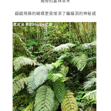
兩旁的叢林草木
翩翩飛舞的蝴蝶更是增添了蝙蝠洞的神秘感