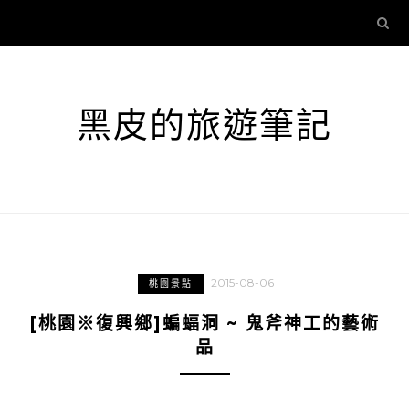
黑皮的旅遊筆記
2015-08-06
桃園景點
[桃園※復興鄉]蝙蝠洞 ~ 鬼斧神工的藝術
品