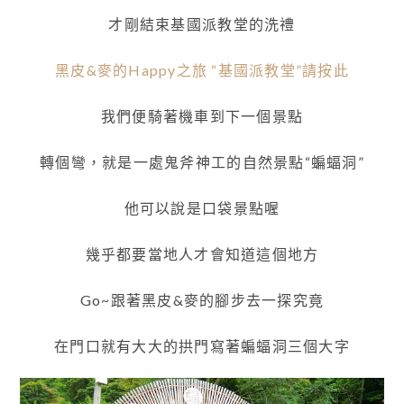
才剛結束基國派教堂的洗禮
黑皮&麥的Happy之旅 “基國派教堂”請按此
我們便騎著機車到下一個景點
轉個彎，就是一處鬼斧神工的自然景點“蝙蝠洞”
他可以說是口袋景點喔
幾乎都要當地人才會知道這個地方
Go~跟著黑皮&麥的腳步去一探究竟
在門口就有大大的拱門寫著蝙蝠洞三個大字