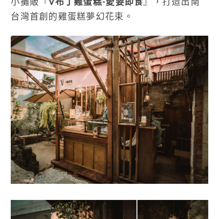
小攤販『
V布丁雞蛋糕-愛要即食
』，打造出南
台灣首創的雞蛋糕夢幻花束。