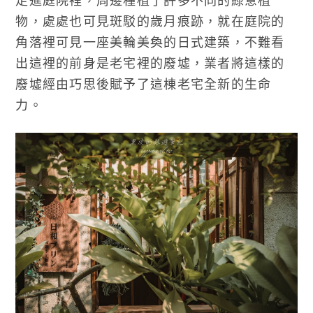
物，處處也可見斑駁的歲月痕跡，就在庭院的
角落裡可見一座美輪美奐的日式建築，不難看
出這裡的前身是老宅裡的廢墟，業者將這樣的
廢墟經由巧思後賦予了這棟老宅全新的生命
力。