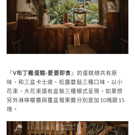
『
V布丁雞蛋糕-愛要即食
』的蛋糕總共有原
味、和三盆卡士達、松露蘑菇三種口味，以小
花束、大花束還有盒裝三種模式呈現，如果想
另外淋檸檬醬與覆盆莓果醬分別是加10塊跟15
塊。