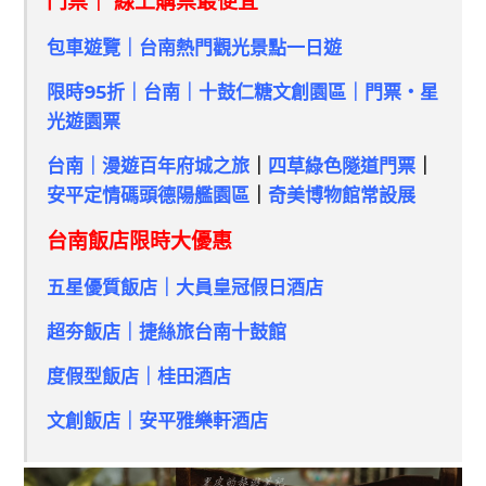
門票｜ 線上購票最便宜
包車遊覽｜台南熱門觀光景點一日遊
限時95折｜台南｜十鼓仁糖文創園區｜門票・星
光遊園票
台南｜漫遊百年府城之旅
｜
四草綠色隧道門票
｜
安平定情碼頭德陽艦園區
｜
奇美博物館常設展
台南飯店限時大優惠
五星優質飯店｜大員皇冠假日酒店
超夯飯店｜捷絲旅台南十鼓館
度假型飯店｜桂田酒店
文創飯店｜安平雅樂軒酒店