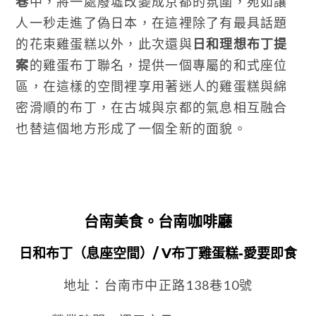
巷
中，將一處廢墟改變成京都的氛圍，宛如讓
人一秒走進了偽日本，在這裡除了有最具話題
的花束雞蛋糕以外，此次還與
日和理想布丁提
案
的雞蛋布丁聯名，提供一個專屬的和式座位
區，在這樣的空間裡享用著迷人的雞蛋糕與綿
密滑順的布丁，在古城與京都的氣息相互融合
也替這個地方形成了一個全新的面貌。
台南美食
。
台南咖啡廳
。
日和布丁
。
理想布丁
提案
。
V布丁雞蛋糕-愛要即食
台南美食。台南咖啡廳
日和布丁（息座空間）/ V布丁雞蛋糕-愛要即食
地址：台南市中正路138巷10號