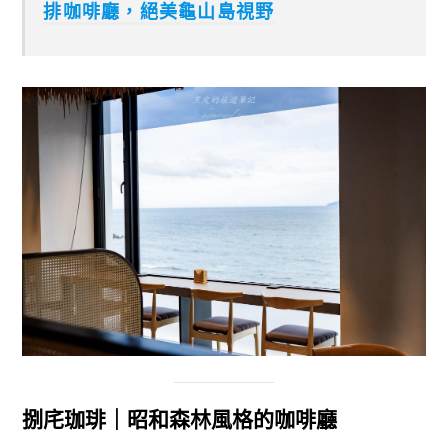
排咖啡廳，絕美龜山島視野
捌㡯珈琲｜昭和森林風格的咖啡廳