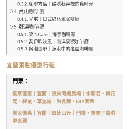
珈琲方島｜礁溪巷弄裡的舊時光
員山咖啡廳
光宅｜日式綠林風咖啡廳
蘇澳咖啡廳
笑ㄟCafe｜海景咖啡廳
喬伊吹吹風｜南洋景觀咖啡廳
與潮珈琲｜漁港中的老屋咖啡廳
宜蘭景點優惠行程
門票：
獨家優惠｜宜蘭｜張美阿嬤農場｜水豚君・梅花
鹿・袋鼠・草泥馬｜餵食趣・DIY套票
獨家優惠｜宜蘭｜斑比山丘｜門票・美美子霜淇
淋套票