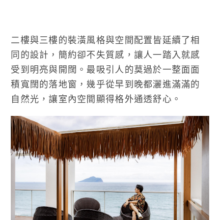
二樓與三樓的裝潢風格與空間配置皆延續了相
同的設計，簡約卻不失質感，讓人一踏入就感
受到明亮與開闊。最吸引人的莫過於一整面面
積寬闊的落地窗，幾乎從早到晚都灑進滿滿的
自然光，讓室內空間顯得格外通透舒心。