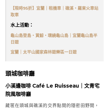
【限時95折】宜蘭｜租機車｜礁溪・羅東火車站
取車
水上活動：
龜山島登島・賞鯨・環繞龜山島｜宜蘭龜山島半
日遊
宜蘭｜太平山國家森林遊樂區一日遊
頭城咖啡廳
小溪邊咖啡 Café Le Ruisseau｜文青宅
院風咖啡廳
藏匿在頭城與礁溪的交界點間的隱密田野間，