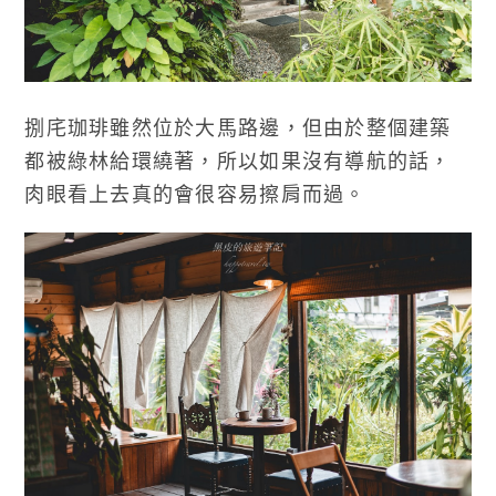
捌㡯珈琲雖然位於大馬路邊，但由於整個建築
都被綠林給環繞著，所以如果沒有導航的話，
肉眼看上去真的會很容易擦肩而過。