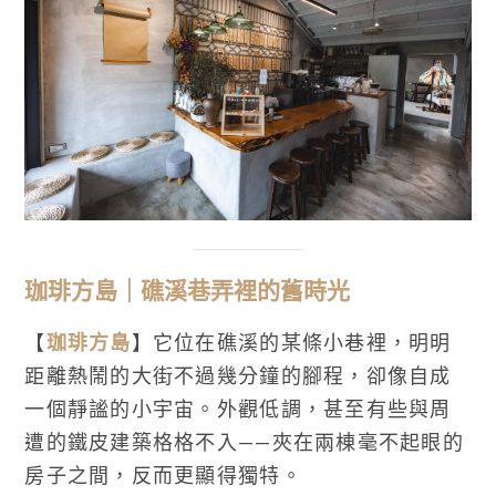
珈琲方島｜礁溪巷弄裡的舊時光
【
珈琲方島
】它位在礁溪的某條小巷裡，明明
距離熱鬧的大街不過幾分鐘的腳程，卻像自成
一個靜謐的小宇宙。外觀低調，甚至有些與周
遭的鐵皮建築格格不入——夾在兩棟毫不起眼的
房子之間，反而更顯得獨特。