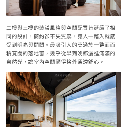
二樓與三樓的裝潢風格與空間配置皆延續了相
同的設計，簡約卻不失質感，讓人一踏入就感
受到明亮與開闊。最吸引人的莫過於一整面面
積寬闊的落地窗，幾乎從早到晚都灑進滿滿的
自然光，讓室內空間顯得格外通透舒心。