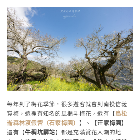
每年到了梅花季節，很多遊客就會到南投信義
賞梅，這裡有知名的風櫃斗梅花，還有【
烏松
崙森林渡假營（石家梅園）
】、【
汪家梅園
】
還有【
牛稠坑驛站
】都是充滿賞花人潮的地