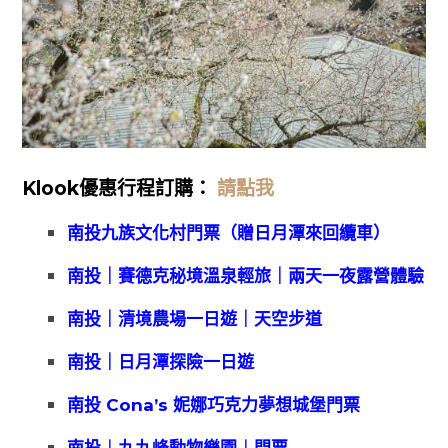
Klook優惠
行程訂購：
請點我
南投九族文化村門票（贈日月潭來回纜車）
南投｜賽德克秘境溫泉輕旅｜兩天一夜露營體驗
南投｜清境農場一日遊｜天空步道
南投｜日月潭探險一日遊
南投 Cona’s 妮娜巧克力夢想城堡門票
南投︱九九峰動物樂園︱門票