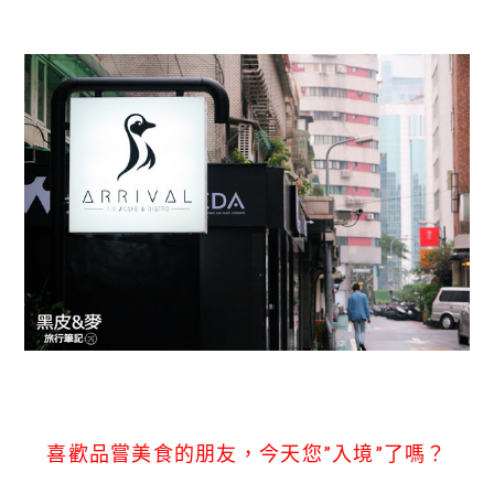
喜歡品嘗美食的朋友，今天您”入境”了嗎？