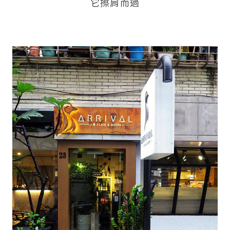
它擦肩而過