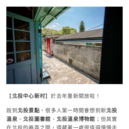
【
北投中心新村
】於去年重新開放啦！
說到
北投景點
，很多人第一時間會想到新
北投
溫泉
、
北投圖書館
、
北投溫泉博物館
；但其實
在北投的巷弄之間，還藏著一處很值得慢慢走