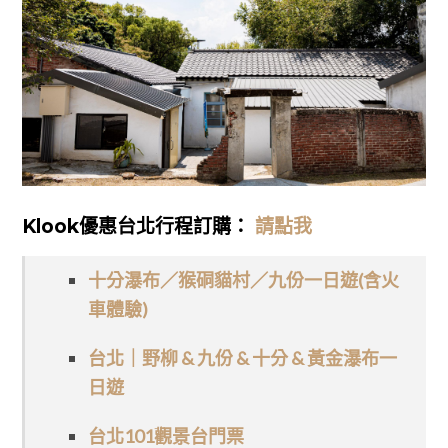
Klook優惠台北行程訂購：
請點我
十分瀑布／猴硐貓村／九份一日遊(含火
車體驗)
台北｜野柳 & 九份 & 十分 & 黃金瀑布一
日遊
台北101觀景台門票