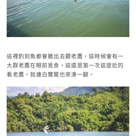
這裡釣到魚都會撒出去餵老鷹，這時候會有一
大群老鷹在眼前覓食，這還是第一次這麼近的
看老鷹。就連白鷺鷥也來湊一腳。