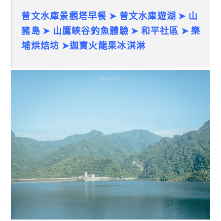
曾文水庫景觀塔早餐 ➤ 曾文水庫遊湖 ➤ 山
豬島 ➤ 山鷹峽谷釣魚體驗 ➤ 和平社區 ➤ 樂
埔烘焙坊 ➤迦寶火龍果冰淇淋