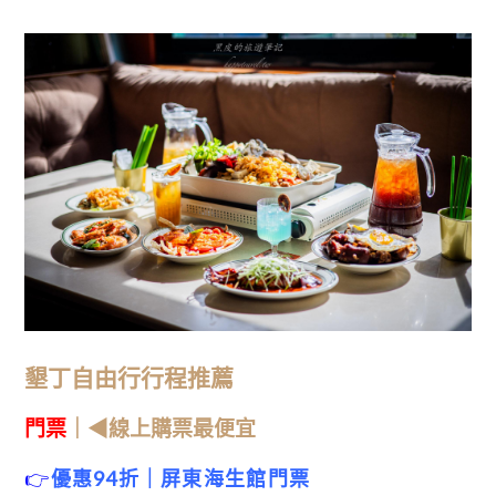
墾丁自由行行程推薦
門票
｜◀線上購票最便宜
👉
優惠94折｜屏東海生館門票