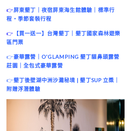
👉
屏東墾丁｜夜宿屏東海生館體驗｜標準行
程・季節套裝行程
👉
【買一送一】台灣墾丁｜墾丁國家森林遊樂
區門票
👉
豪華露營｜O’GLAMPING 墾丁貓鼻頭露營
莊園｜全包式豪華露營
👉
墾丁後壁湖中洲沙灘秘境 | 墾丁SUP 立槳｜
附贈浮潛體驗