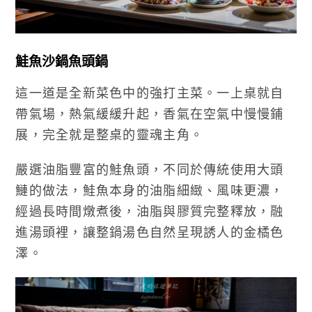
鮭魚沙鍋魚頭鍋
這一道是全新菜色中的強打主菜。一上桌就自
帶氣場，熱氣緩緩升起，香氣在空氣中慢慢鋪
展，完全就是整桌的靈魂主角。
嚴選油脂豐富的鮭魚頭，不同於傳統使用大頭
鰱的做法，鮭魚本身的油脂細緻、風味更濃，
經過長時間燉煮後，油脂與膠質完整釋放，融
進湯頭裡，讓整鍋湯色自然呈現誘人的金橘色
澤。