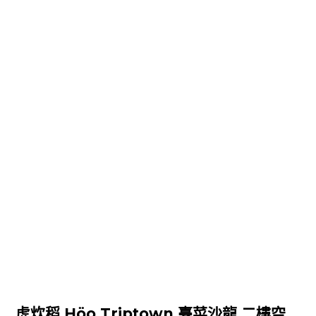
虎炊稻 Höo Triptown 臺菜沙龍 二樓空