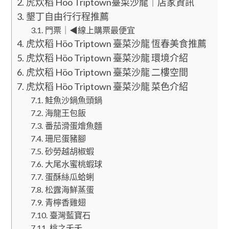
虎炊稻 Höo Triptown臺菜沙龍｜店家資訊
墾丁自由行行程推薦
門票｜◀線上購票最便宜
虎炊稻 Höo Triptown 臺菜沙龍 恆春美食推薦
虎炊稻 Höo Triptown 臺菜沙龍 環境介紹
虎炊稻 Höo Triptown 臺菜沙龍 二樓空間
虎炊稻 Höo Triptown 臺菜沙龍 菜色介紹
鮭魚沙鍋魚頭鍋
海龍王包飯
番茄滑蛋燴魚麵
珊尼蛋豬腳
砂勞越胡椒蝦
大尾水蜜桃蝦球
蛋酥絲瓜蛤蜊
松露海鮮蒸蛋
青檸香雞翅
臺灣藍寶石
桃之夭夭