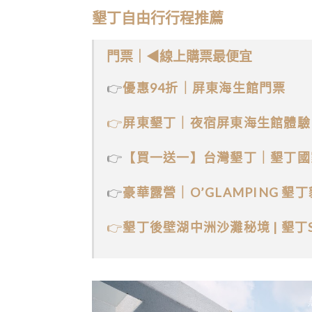
墾丁自由行行程推薦
門票｜◀線上購票最便宜
👉
優惠94折｜屏東海生館門票
👉
屏東墾丁｜夜宿屏東海生館體驗
👉
【買一送一】台灣墾丁｜墾丁國
👉
豪華露營｜O’GLAMPING 
👉
墾丁後壁湖中洲沙灘秘境 | 墾丁