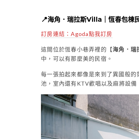
📍海角．瑞拉斯Villa｜恆春包棟
訂房連結：Agoda點我訂房
這間位於恆春小巷弄裡的【
海角．瑞拉斯
中，可以有那麼美的民宿。
每一張拍起來都像是來到了異國般的
池，室內還有KTV歡唱以及麻將設