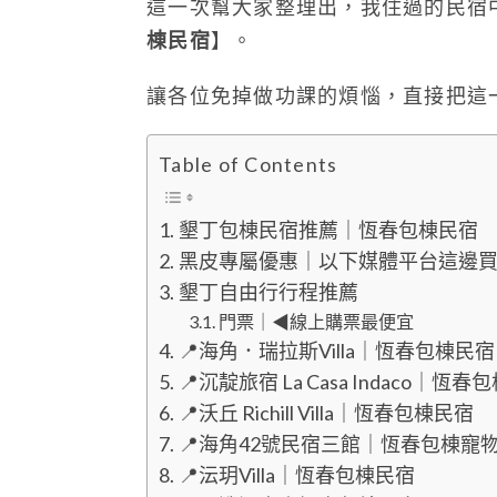
這一次幫大家整理出，我住過的民宿
棟民宿
】。
讓各位免掉做功課的煩惱，直接把這
Table of Contents
墾丁包棟民宿推薦｜恆春包棟民宿
黑皮專屬優惠｜以下媒體平台這邊
墾丁自由行行程推薦
門票｜◀線上購票最便宜
📍海角．瑞拉斯Villa｜恆春包棟民宿
📍沉靛旅宿 La Casa Indaco｜恆
📍沃丘 Richill Villa｜恆春包棟民宿
📍海角42號民宿三館｜恆春包棟寵
📍沄玥Villa｜恆春包棟民宿