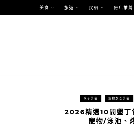
美食
旅遊
民宿
飯店推薦
親子民宿
寵物友善民宿
2026精選10間墾
寵物/泳池、