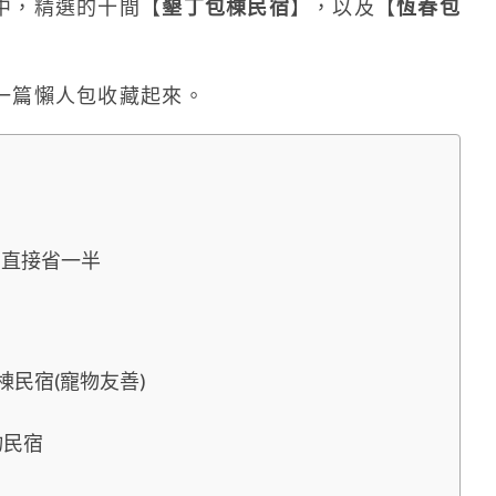
中，精選的十間【
墾丁包棟民宿
】，以及【
恆春包
一篇懶人包收藏起來。
買直接省一半
春包棟民宿(寵物友善)
物民宿